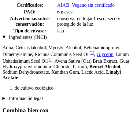
Certificados:
AIAB
,
Vegano sin certificado
PAO:
6 meses
Advertencias sobre
conservar en lugar fresco, seco y
conservación:
protegido de la luz
Tipo de envase:
lata
Ingredientes (INCI)
Aqua, Cetearylalcohol, Myristyl Alcohol, Behenamidopropyl
[1]
Dimethylamine, Ricinus Communis Seed Oil
,
Glycerin
, Linum
[1]
Usitatissimum Seed Oil
, Avena Sativa (Oat) Bran Extract, Guar
Hydroxypropyltrimonium Chloride, Parfum,
Benzyl Alcohol
,
Sodium Dehydroacetate, Xanthan Gum, Lactic Acid,
Linalyl
Acetate
de cultivo ecológico
Información legal
Combina bien con