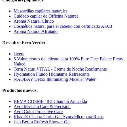
Mascarillas capilares naturales
Cuidado capilar de Officina Naturae
Aroma Natural Cítrico
Cosmética natural para el cabello con certificado AIAB
Aroma Natural Afrutado
Descubre Ecco Verde:
lavera
5 Valoraciones del cliente para 100% Pure Face Palette Pretty
Naked
Terra Naturi VITAL - Crema de Noche Reafirmante
Hydratation Fluido Hidratante Refrescante
NAOBAY Detox Illuminating Micellar Water
Productos nuevos:
BEMA COSMETICI Champú Anticaída
Avril Mascara Care & Precision
Avril Color Protective Care
Khadi® Chakra Curl - Gel Ayurvédico para Rizos
i+m Berlin Refresh Shower Gel