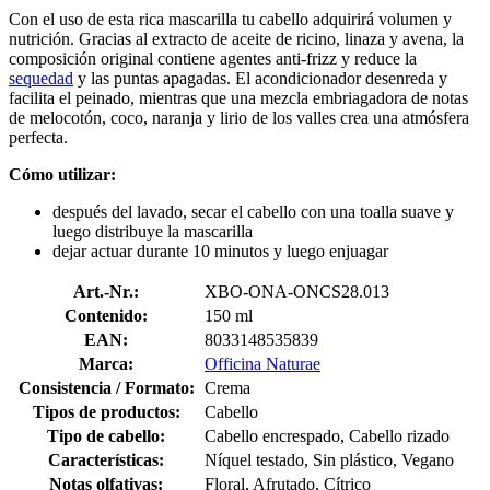
Con el uso de esta rica mascarilla tu cabello adquirirá volumen y
nutrición. Gracias al extracto de aceite de ricino, linaza y avena, la
composición original contiene agentes anti-frizz y reduce la
sequedad
y las puntas apagadas. El acondicionador desenreda y
facilita el peinado, mientras que una mezcla embriagadora de notas
de melocotón, coco, naranja y lirio de los valles crea una atmósfera
perfecta.
Cómo utilizar:
después del lavado, secar el cabello con una toalla suave y
luego distribuye la mascarilla
dejar actuar durante 10 minutos y luego enjuagar
Art.-Nr.:
XBO-ONA-ONCS28.013
Contenido:
150 ml
EAN:
8033148535839
Marca:
Officina Naturae
Consistencia / Formato:
Crema
Tipos de productos:
Cabello
Tipo de cabello:
Cabello encrespado, Cabello rizado
Características:
Níquel testado, Sin plástico, Vegano
Notas olfativas:
Floral, Afrutado, Cítrico