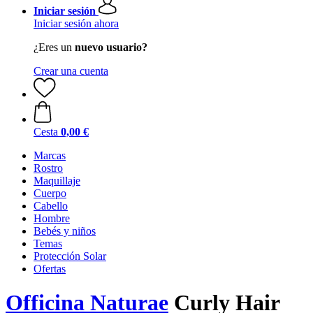
Iniciar sesión
Iniciar sesión ahora
¿Eres un
nuevo usuario?
Crear una cuenta
Cesta
0,00 €
Marcas
Rostro
Maquillaje
Cuerpo
Cabello
Hombre
Bebés y niños
Temas
Protección Solar
Ofertas
Officina Naturae
Curly Hair