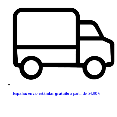
España: envío estándar gratuito
a partir de 54,90 €