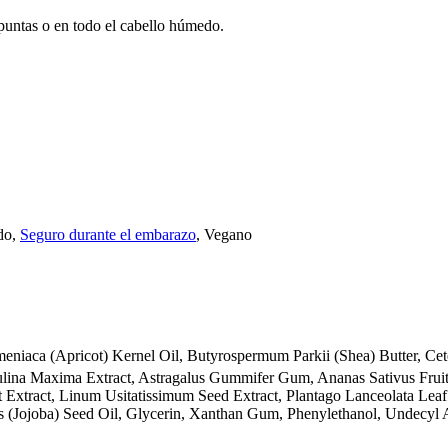
 puntas o en todo el cabello húmedo.
do,
Seguro durante el embarazo
, Vegano
meniaca (Apricot) Kernel Oil, Butyrospermum Parkii (Shea) Butter, Cet
irulina Maxima Extract, Astragalus Gummifer Gum, Ananas Sativus Fruit
 Extract, Linum Usitatissimum Seed Extract, Plantago Lanceolata Leaf
 (Jojoba) Seed Oil, Glycerin, Xanthan Gum, Phenylethanol, Undecyl Al