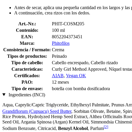
Antes de secar, aplica una pequeña cantidad en los largos y las
A continuación, crea rizos con los dedos.
Art.-Nr.:
PHIT-COSM205
Contenido:
100 ml
EAN:
8052204373451
Marca:
Phitofilos
Consistencia / Formato:
Crema
Tipos de productos:
Peinado
Tipo de cabello:
Cabello encrespado, Cabello rizado
Características:
Curly Girl Method Approved, Níquel testa
Certificados:
AIAB
,
Vegan OK
PAO:
12 meses
Tipo de envase:
botella con bomba dosificadora
Ingredientes (INCI)
Aqua, Caprylic/Capric Triglyceride, Ethylhexyl Palmitate, Prunus Ar
Grandiflorum (Cupuacu) Seed Butter
, Sorbitan Olivate, Betaine, Sp
Rice Protein, Hydrolyzed Hemp Seed Extract, Althea Officinalis Root
Seed Oil, Argania Spinosa (Argan) Kernel Oil, Simmondsia Chinensis
[2]
Sodium Benzoate, Citricacid,
Benzyl Alcohol
, Parfum