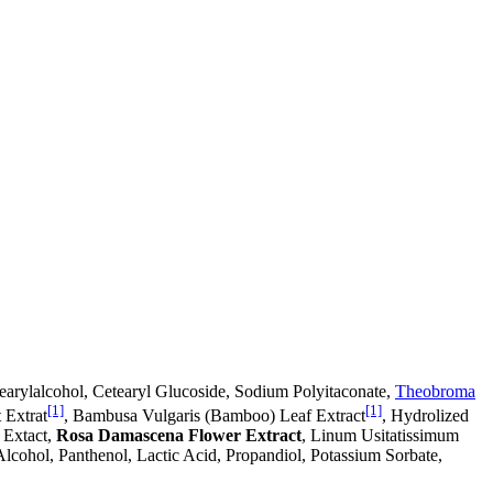
earylalcohol, Cetearyl Glucoside, Sodium Polyitaconate,
Theobroma
[1]
[1]
 Extrat
, Bambusa Vulgaris (Bamboo) Leaf Extract
, Hydrolized
 Extact,
Rosa Damascena Flower Extract
, Linum Usitatissimum
cohol, Panthenol, Lactic Acid, Propandiol, Potassium Sorbate,