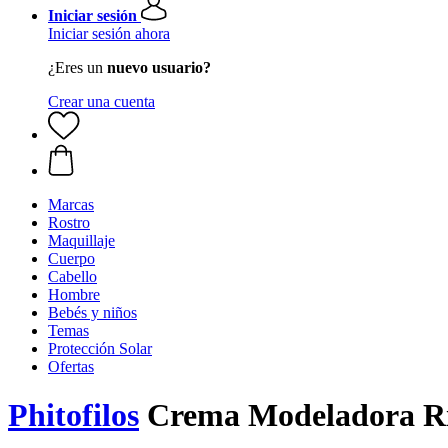
Iniciar sesión
Iniciar sesión ahora
¿Eres un
nuevo usuario?
Crear una cuenta
Marcas
Rostro
Maquillaje
Cuerpo
Cabello
Hombre
Bebés y niños
Temas
Protección Solar
Ofertas
Phitofilos
Crema Modeladora Ri