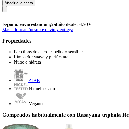
Añadir a la cesta
España: envío estándar gratuito
desde 54,90 €
Más información sobre envío y entrega
Propiedades
Para tipos de cuero cabelludo sensible
Limpiador suave y purificante
Nutre e hidrata
AIAB
Níquel testado
Vegano
Comprados habitualmente con Rasayana triphala Rev