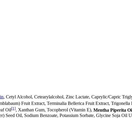
in
, Cetyl Alcohol, Cetearylalcohol, Zinc Lactate, Caprylic/Capric Trig
mblabaum) Fruit Extract, Terminalia Bellerica Fruit Extract, Trigonel
[1]
af Oil
, Xanthan Gum, Tocopherol (Vitamin E),
Mentha Piperita Oi
r) Seed Oil, Sodium Benzoate, Potassium Sorbate, Glycine Soja Oil Un