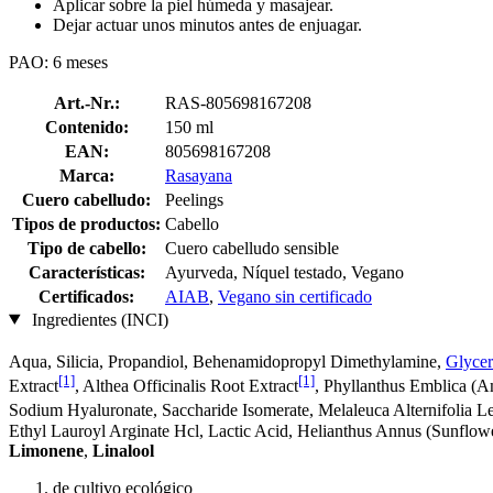
Aplicar sobre la piel húmeda y masajear.
Dejar actuar unos minutos antes de enjuagar.
PAO: 6 meses
Art.-Nr.:
RAS-805698167208
Contenido:
150 ml
EAN:
805698167208
Marca:
Rasayana
Cuero cabelludo:
Peelings
Tipos de productos:
Cabello
Tipo de cabello:
Cuero cabelludo sensible
Características:
Ayurveda, Níquel testado, Vegano
Certificados:
AIAB
,
Vegano sin certificado
Ingredientes (INCI)
Aqua, Silicia, Propandiol, Behenamidopropyl Dimethylamine,
Glycer
[1]
[1]
Extract
, Althea Officinalis Root Extract
, Phyllanthus Emblica (A
Sodium Hyaluronate, Saccharide Isomerate, Melaleuca Alternifolia Le
Ethyl Lauroyl Arginate Hcl, Lactic Acid, Helianthus Annus (Sunflowe
Limonene
,
Linalool
de cultivo ecológico