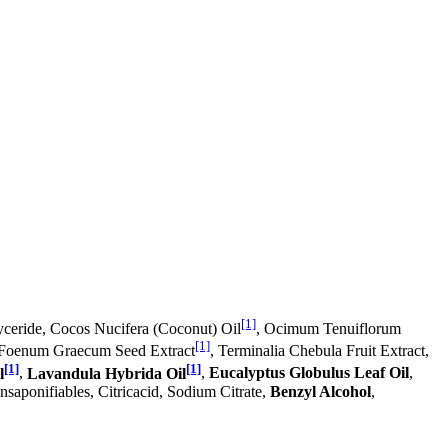
[1]
lyceride, Cocos Nucifera (Coconut) Oil
, Ocimum Tenuiflorum
[1]
la Foenum Graecum Seed Extract
, Terminalia Chebula Fruit Extract,
[1]
[1]
l
,
Lavandula Hybrida Oil
,
Eucalyptus Globulus Leaf Oil
,
saponifiables, Citricacid, Sodium Citrate,
Benzyl Alcohol
,