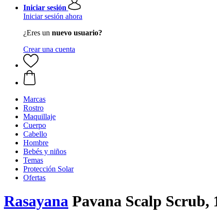
Iniciar sesión
Iniciar sesión ahora
¿Eres un
nuevo usuario?
Crear una cuenta
Marcas
Rostro
Maquillaje
Cuerpo
Cabello
Hombre
Bebés y niños
Temas
Protección Solar
Ofertas
Rasayana
Pavana Scalp Scrub, 