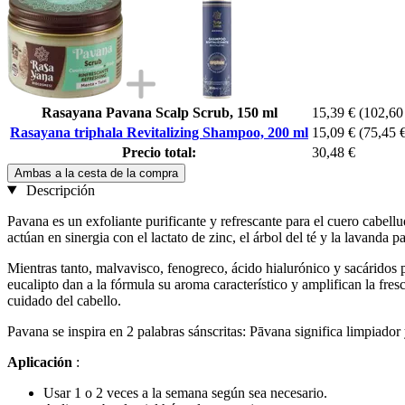
Rasayana Pavana Scalp Scrub, 150 ml
15,39 €
(102,60 
Rasayana triphala Revitalizing Shampoo, 200 ml
15,09 €
(75,45 €
Precio total:
30,48 €
Ambas a la cesta de la compra
Descripción
Pavana es un exfoliante purificante y refrescante para el cuero cabellud
actúan en sinergia con el lactato de zinc, el árbol del té y la lavanda pa
Mientras tanto, malvavisco, fenogreco, ácido hialurónico y sacáridos 
eucalipto dan a la fórmula su aroma característico y amplifican la fres
cuidado del cabello.
Pavana se inspira en 2 palabras sánscritas: Pāvana significa limpiador 
Aplicación
:
Usar 1 o 2 veces a la semana según sea necesario.