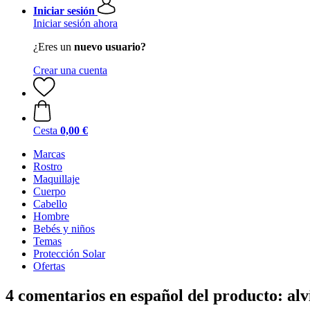
Iniciar sesión
Iniciar sesión ahora
¿Eres un
nuevo usuario?
Crear una cuenta
Cesta
0,00 €
Marcas
Rostro
Maquillaje
Cuerpo
Cabello
Hombre
Bebés y niños
Temas
Protección Solar
Ofertas
4 comentarios en español del producto: al