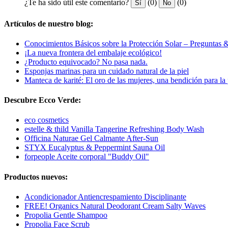
¿Te ha sido útil este comentario?
(0)
(0)
Sí
No
Artículos de nuestro blog:
Conocimientos Básicos sobre la Protección Solar – Preguntas 
¡La nueva frontera del embalaje ecológico!
¿Producto equivocado? No pasa nada.
Esponjas marinas para un cuidado natural de la piel
Manteca de karité: El oro de las mujeres, una bendición para la 
Descubre Ecco Verde:
eco cosmetics
estelle & thild Vanilla Tangerine Refreshing Body Wash
Officina Naturae Gel Calmante After-Sun
STYX Eucalyptus & Peppermint Sauna Oil
forpeople Aceite corporal "Buddy Oil"
Productos nuevos:
Acondicionador Antiencrespamiento Disciplinante
FREE! Organics Natural Deodorant Cream Salty Waves
Propolia Gentle Shampoo
Propolia Face Scrub