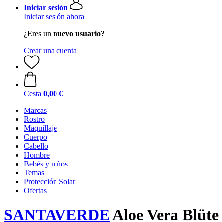
Iniciar sesión
Iniciar sesión ahora
¿Eres un
nuevo usuario?
Crear una cuenta
Cesta
0,00 €
Marcas
Rostro
Maquillaje
Cuerpo
Cabello
Hombre
Bebés y niños
Temas
Protección Solar
Ofertas
SANTAVERDE
Aloe Vera Blüte 