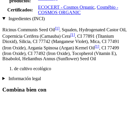
productos:
ECOCERT - Cosmos Organic
,
Cosmébio -
Certificados:
COSMOS ORGANIC
Ingredientes (INCI)
[1]
Ricinus Communis Seed Oil
, Squalen, Hydrogenated Castor Oil,
[1]
Copernicia Cerifera (Carnauba) Cera
, CI 77891 (Titanium
Dioxid), Silicia, CI 77742 (Manganese Violet), Mica, CI 77491
[1]
(Iron Oxide), Argania Spinosa (Argan) Kernel Oil
, CI 77499
(Iron Oxide), CI 77492 (Iron Oxide), Tocopherol (Vitamin E),
Bisabolol, Helianthus Annus (Sunflower) Seed Oil
de cultivo ecológico
Información legal
Combina bien con