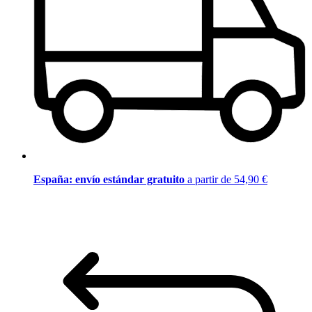
España: envío estándar gratuito
a partir de 54,90 €