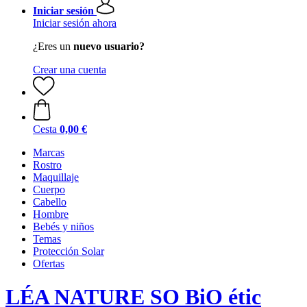
Iniciar sesión
Iniciar sesión ahora
¿Eres un
nuevo usuario?
Crear una cuenta
Cesta
0,00 €
Marcas
Rostro
Maquillaje
Cuerpo
Cabello
Hombre
Bebés y niños
Temas
Protección Solar
Ofertas
LÉA NATURE SO BiO étic