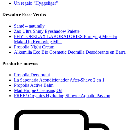
Un regalo "Hyggeliger"
Descubre Ecco Verde:
Santé – naturally.
Zao Ultra Shiny Eyeshadow Palette
PHYTORELAX LABORATORIES Purifying Micellar
Make-Up Removing Milk
Propolia Night Cream
Alkemilla Eco Bio Cosmetic Deomilla Desodorante en Barra
Productos nuevos:
Propolia Deodorant
La Saponaria Acondicionador After-Shave 2 en 1
Propolia Active Balm
Mad Hippie Cleansing Oil
FREE! Organics Hydrating Shower Aquatic Passion