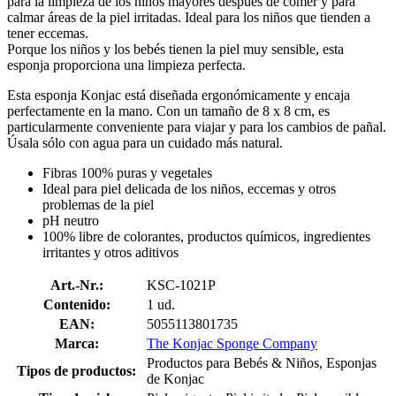
para la limpieza de los niños mayores después de comer y para
calmar áreas de la piel irritadas. Ideal para los niños que tienden a
tener eccemas.
Porque los niños y los bebés tienen la piel muy sensible, esta
esponja proporciona una limpieza perfecta.
Esta esponja Konjac está diseñada ergonómicamente y encaja
perfectamente en la mano. Con un tamaño de 8 x 8 cm, es
particularmente conveniente para viajar y para los cambios de pañal.
Úsala sólo con agua para un cuidado más natural.
Fibras 100% puras y vegetales
Ideal para piel delicada de los niños, eccemas y otros
problemas de la piel
pH neutro
100% libre de colorantes, productos químicos, ingredientes
irritantes y otros aditivos
Art.-Nr.:
KSC-1021P
Contenido:
1 ud.
EAN:
5055113801735
Marca:
The Konjac Sponge Company
Productos para Bebés & Niños, Esponjas
Tipos de productos:
de Konjac