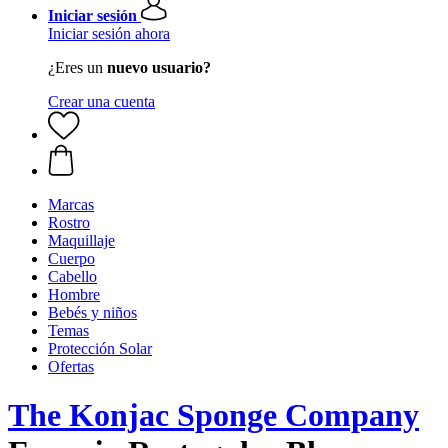
Iniciar sesión
Iniciar sesión ahora
¿Eres un
nuevo usuario?
Crear una cuenta
Marcas
Rostro
Maquillaje
Cuerpo
Cabello
Hombre
Bebés y niños
Temas
Protección Solar
Ofertas
The Konjac Sponge Company