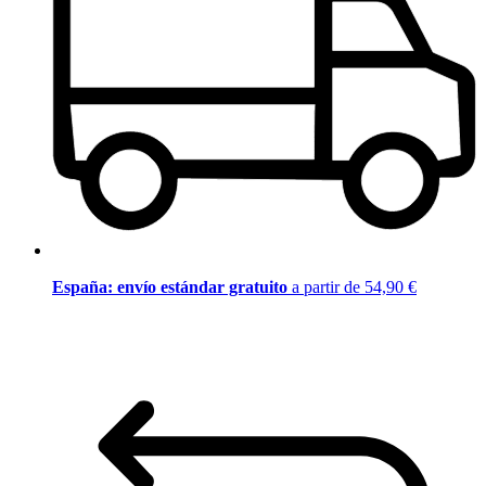
España: envío estándar gratuito
a partir de 54,90 €