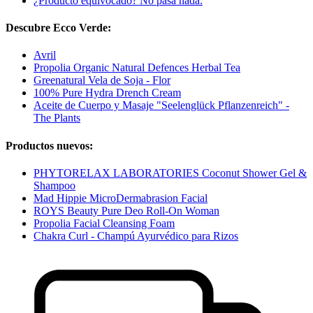
¿Producto equivocado? No pasa nada.
Descubre Ecco Verde:
Avril
Propolia Organic Natural Defences Herbal Tea
Greenatural Vela de Soja - Flor
100% Pure Hydra Drench Cream
Aceite de Cuerpo y Masaje "Seelenglück Pflanzenreich" -
The Plants
Productos nuevos:
PHYTORELAX LABORATORIES Coconut Shower Gel &
Shampoo
Mad Hippie MicroDermabrasion Facial
ROYS Beauty Pure Deo Roll-On Woman
Propolia Facial Cleansing Foam
Chakra Curl - Champú Ayurvédico para Rizos