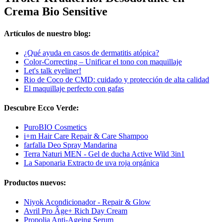
Crema Bio Sensitive
Artículos de nuestro blog:
¿Qué ayuda en casos de dermatitis atópica?
Color-Correcting – Unificar el tono con maquillaje
Let's talk eyeliner!
Rio de Coco de CMD: cuidado y protección de alta calidad
El maquillaje perfecto con gafas
Descubre Ecco Verde:
PuroBIO Cosmetics
i+m Hair Care Repair & Care Shampoo
farfalla Deo Spray Mandarina
Terra Naturi MEN - Gel de ducha Active Wild 3in1
La Saponaria Extracto de uva roja orgánica
Productos nuevos:
Niyok Acondicionador - Repair & Glow
Avril Pro Âge+ Rich Day Cream
Propolia Anti-Ageing Serum