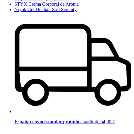
STYX Crema Corporal de Aronia
Niyok Gel Ducha - Soft Serenity
España: envío estándar gratuito
a partir de 54,90 €