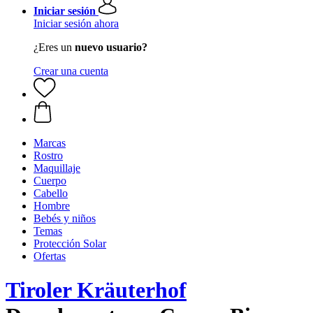
Iniciar sesión
Iniciar sesión ahora
¿Eres un
nuevo usuario?
Crear una cuenta
Marcas
Rostro
Maquillaje
Cuerpo
Cabello
Hombre
Bebés y niños
Temas
Protección Solar
Ofertas
Tiroler Kräuterhof