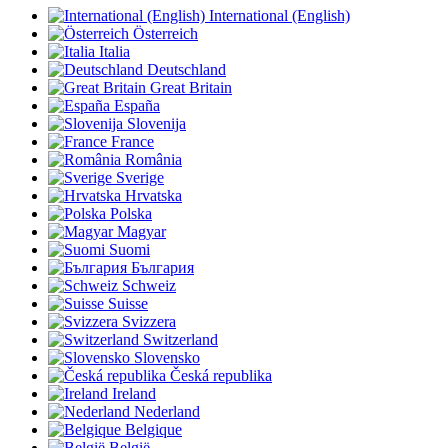
International (English)
Österreich
Italia
Deutschland
Great Britain
España
Slovenija
France
România
Sverige
Hrvatska
Polska
Magyar
Suomi
България
Schweiz
Suisse
Svizzera
Switzerland
Slovensko
Česká republika
Ireland
Nederland
Belgique
België