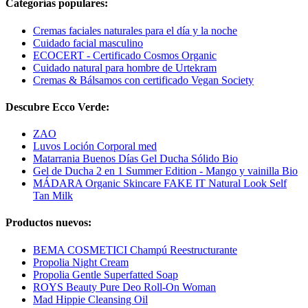
Categorías populares:
Cremas faciales naturales para el día y la noche
Cuidado facial masculino
ECOCERT - Certificado Cosmos Organic
Cuidado natural para hombre de Urtekram
Cremas & Bálsamos con certificado Vegan Society
Descubre Ecco Verde:
ZAO
Luvos Loción Corporal med
Matarrania Buenos Días Gel Ducha Sólido Bio
Gel de Ducha 2 en 1 Summer Edition - Mango y vainilla Bio
MÁDARA Organic Skincare FAKE IT Natural Look Self
Tan Milk
Productos nuevos:
BEMA COSMETICI Champú Reestructurante
Propolia Night Cream
Propolia Gentle Superfatted Soap
ROYS Beauty Pure Deo Roll-On Woman
Mad Hippie Cleansing Oil