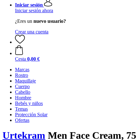
Iniciar sesión
Iniciar sesión ahora
¿Eres un
nuevo usuario?
Crear una cuenta
Cesta
0,00 €
Marcas
Rostro
Maquillaje
Cuerpo
Cabello
Hombre
Bebés y niños
Temas
Protección Solar
Ofertas
Urtekram
Men Face Cream, 75