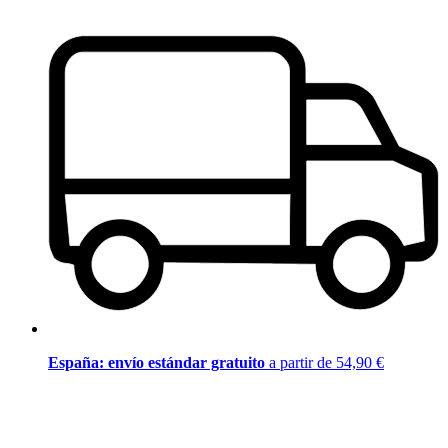
España: envío estándar gratuito
a partir de 54,90 €