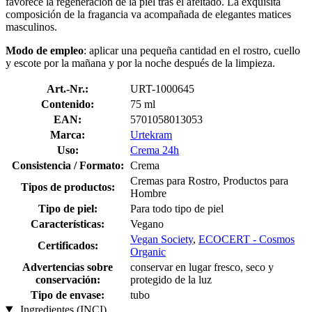
favorece la regeneración de la piel tras el afeitado. La exquisita
composición de la fragancia va acompañada de elegantes matices
masculinos.
Modo de empleo
: aplicar una pequeña cantidad en el rostro, cuello
y escote por la mañana y por la noche después de la limpieza.
Art.-Nr.:
URT-1000645
Contenido:
75 ml
EAN:
5701058013053
Marca:
Urtekram
Uso:
Crema 24h
Consistencia / Formato:
Crema
Cremas para Rostro, Productos para
Tipos de productos:
Hombre
Tipo de piel:
Para todo tipo de piel
Características:
Vegano
Vegan Society
,
ECOCERT - Cosmos
Certificados:
Organic
Advertencias sobre
conservar en lugar fresco, seco y
conservación:
protegido de la luz
Tipo de envase:
tubo
Ingredientes (INCI)