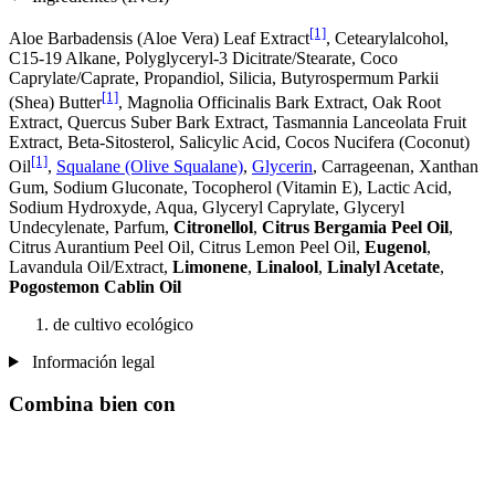
[1]
Aloe Barbadensis (Aloe Vera) Leaf Extract
, Cetearylalcohol,
C15-19 Alkane, Polyglyceryl-3 Dicitrate/Stearate, Coco
Caprylate/Caprate, Propandiol, Silicia, Butyrospermum Parkii
[1]
(Shea) Butter
, Magnolia Officinalis Bark Extract, Oak Root
Extract, Quercus Suber Bark Extract, Tasmannia Lanceolata Fruit
Extract, Beta-Sitosterol, Salicylic Acid, Cocos Nucifera (Coconut)
[1]
Oil
,
Squalane (Olive Squalane)
,
Glycerin
, Carrageenan, Xanthan
Gum, Sodium Gluconate, Tocopherol (Vitamin E), Lactic Acid,
Sodium Hydroxyde, Aqua, Glyceryl Caprylate, Glyceryl
Undecylenate, Parfum,
Citronellol
,
Citrus Bergamia Peel Oil
,
Citrus Aurantium Peel Oil, Citrus Lemon Peel Oil,
Eugenol
,
Lavandula Oil/Extract,
Limonene
,
Linalool
,
Linalyl Acetate
,
Pogostemon Cablin Oil
de cultivo ecológico
Información legal
Combina bien con