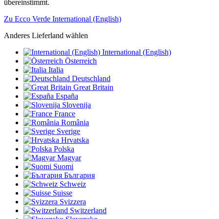
übereinstimmt.
Zu Ecco Verde International (English)
Anderes Lieferland wählen
International (English)
Österreich
Italia
Deutschland
Great Britain
España
Slovenija
France
România
Sverige
Hrvatska
Polska
Magyar
Suomi
България
Schweiz
Suisse
Svizzera
Switzerland