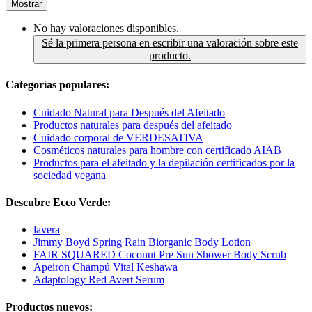
Mostrar
No hay valoraciones disponibles.
Sé la primera persona en escribir una valoración sobre este
producto.
Categorías populares:
Cuidado Natural para Después del Afeitado
Productos naturales para después del afeitado
Cuidado corporal de VERDESATIVA
Cosméticos naturales para hombre con certificado AIAB
Productos para el afeitado y la depilación certificados por la
sociedad vegana
Descubre Ecco Verde:
lavera
Jimmy Boyd Spring Rain Biorganic Body Lotion
FAIR SQUARED Coconut Pre Sun Shower Body Scrub
Apeiron Champú Vital Keshawa
Adaptology Red Avert Serum
Productos nuevos: