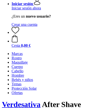
Iniciar sesión
Iniciar sesión ahora
¿Eres un
nuevo usuario?
Crear una cuenta
Cesta
0,00 €
Marcas
Rostro
Maquillaje
Cuerpo
Cabello
Hombre
Bebés y niños
Temas
Protección Solar
Ofertas
Verdesativa
After Shave