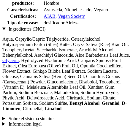
productos:
Hombre
Características:
Ayurveda, Níquel testado, Vegano
Certificados:
AIAB
,
Vegan Society
Tipo de envase:
dosificador Airless
Ingredientes (INCI)
Aqua, Caprylic/Capric Triglyceride, Cetearylalcohol,
Butyrospermum Parkii (Shea) Butter, Oryza Sativa (Rice) Bran Oil,
Tocopherylacetat, Saccharide Isomerate, Arachidyl Alcohol,
Behenylalkohol, Arachidyl Glucoside, Aloe Barbadensis Leaf Juice,
Glycerin
, Hydrolyzed Hyaluronic Acid, Capparis Spinosa Fruit
Extract, Olea Europaea (Olive) Fruit Oil, Opuntia Coccinellifera
Flower Extract, Ginkgo Biloba Leaf Extract, Sodium Lactate,
Glucose, Cannabis Sativa (Hemp) Seed Oil, Chondrus Crispus
(Carrageenan) Powder, Gluconolactone, Bisabolol, Tocopherol
(Vitamin E), Melaleuca Alternifolia Leaf Oil, Xanthan Gum,
Parfum, Sodium Benzoate, Maltodextrin, Sodium Hydroxyde,
Phytic Acid, Dehydroacetic Acid, Citricacid, Sodium Citrate,
Potassium Sorbate, Sodium Sulfite,
Benzyl Alcohol
,
Geraniol
,
D-
Limonen
, Citronellal,
Linalool
Sobre el sistema sin aire
Información legal