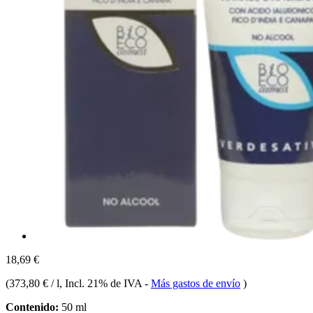
18,69 €
(
373,80 € / l
, Incl. 21% de IVA
-
Más gastos de envío
)
Contenido:
50 ml