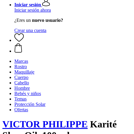
Iniciar sesión
Iniciar sesión ahora
¿Eres un
nuevo usuario?
Crear una cuenta
Marcas
Rostro
Maquillaje
Cuerpo
Cabello
Hombre
Bebés y niños
Temas
Protección Solar
Ofertas
VICTOR PHILIPPE
Karité