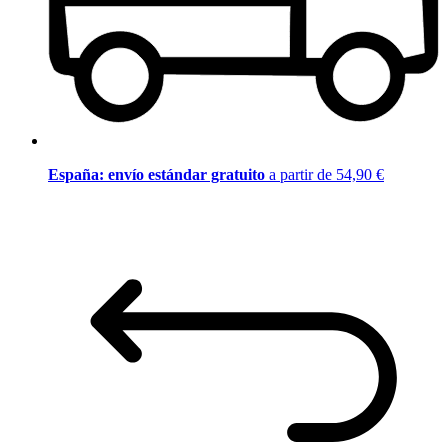
España: envío estándar gratuito
a partir de 54,90 €