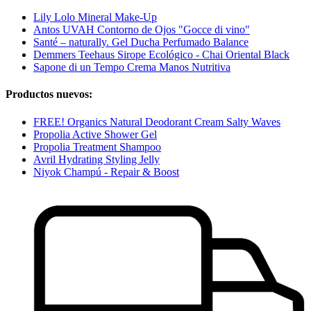
Lily Lolo Mineral Make-Up
Antos UVAH Contorno de Ojos "Gocce di vino"
Santé – naturally. Gel Ducha Perfumado Balance
Demmers Teehaus Sirope Ecológico - Chai Oriental Black
Sapone di un Tempo Crema Manos Nutritiva
Productos nuevos:
FREE! Organics Natural Deodorant Cream Salty Waves
Propolia Active Shower Gel
Propolia Treatment Shampoo
Avril Hydrating Styling Jelly
Niyok Champú - Repair & Boost