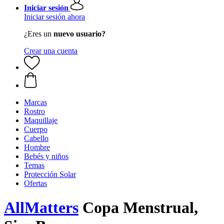
Iniciar sesión
Iniciar sesión ahora
¿Eres un
nuevo usuario?
Crear una cuenta
Marcas
Rostro
Maquillaje
Cuerpo
Cabello
Hombre
Bebés y niños
Temas
Protección Solar
Ofertas
AllMatters
Copa Menstrual,