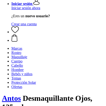
Iniciar sesión
Iniciar sesión ahora
¿Eres un
nuevo usuario?
Crear una cuenta
Marcas
Rostro
Maquillaje
Cuerpo
Cabello
Hombre
Bebés y niños
Temas
Protección Solar
Ofertas
Antos
Desmaquillante Ojos,