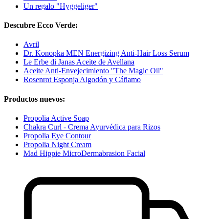
Un regalo "Hyggeliger"
Descubre Ecco Verde:
Avril
Dr. Konopka MEN Energizing Anti-Hair Loss Serum
Le Erbe di Janas Aceite de Avellana
Aceite Anti-Envejecimiento "The Magic Oil"
Rosenrot Esponja Algodón y Cáñamo
Productos nuevos:
Propolia Active Soap
Chakra Curl - Crema Ayurvédica para Rizos
Propolia Eye Contour
Propolia Night Cream
Mad Hippie MicroDermabrasion Facial