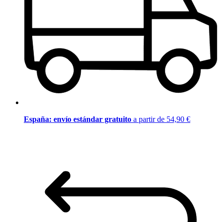
España: envío estándar gratuito
a partir de 54,90 €