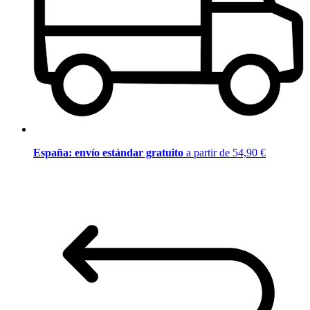
España: envío estándar gratuito
a partir de 54,90 €