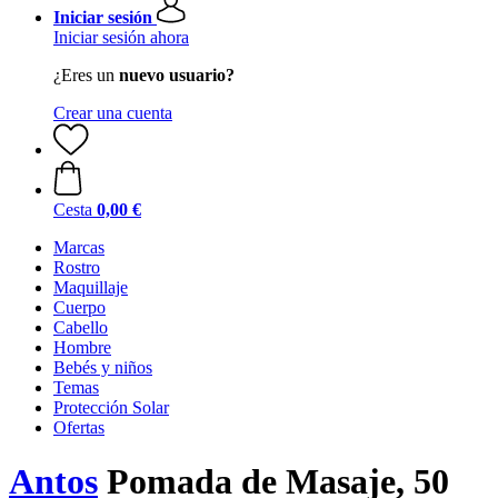
Iniciar sesión
Iniciar sesión ahora
¿Eres un
nuevo usuario?
Crear una cuenta
Cesta
0,00 €
Marcas
Rostro
Maquillaje
Cuerpo
Cabello
Hombre
Bebés y niños
Temas
Protección Solar
Ofertas
Antos
Pomada de Masaje, 50