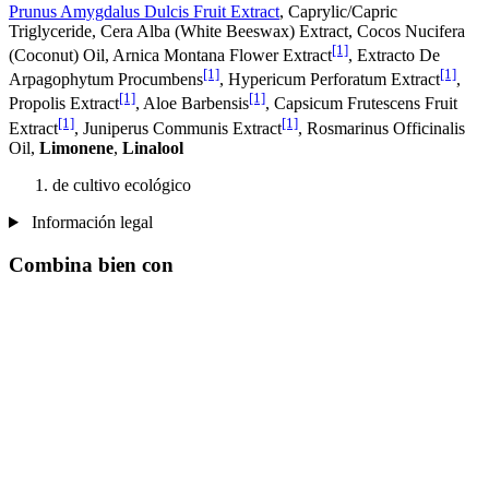
Prunus Amygdalus Dulcis Fruit Extract
, Caprylic/Capric
Triglyceride, Cera Alba (White Beeswax) Extract, Cocos Nucifera
[1]
(Coconut) Oil, Arnica Montana Flower Extract
, Extracto De
[1]
[1]
Arpagophytum Procumbens
, Hypericum Perforatum Extract
,
[1]
[1]
Propolis Extract
, Aloe Barbensis
, Capsicum Frutescens Fruit
[1]
[1]
Extract
, Juniperus Communis Extract
, Rosmarinus Officinalis
Oil,
Limonene
,
Linalool
de cultivo ecológico
Información legal
Combina bien con