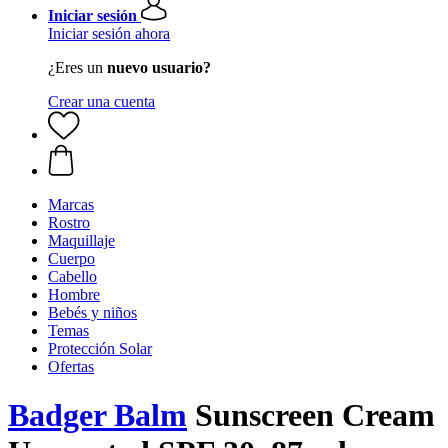
Iniciar sesión
Iniciar sesión ahora
¿Eres un
nuevo usuario?
Crear una cuenta
Marcas
Rostro
Maquillaje
Cuerpo
Cabello
Hombre
Bebés y niños
Temas
Protección Solar
Ofertas
Badger Balm
Sunscreen Cream