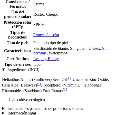
Consistencia /
Crema
Formato:
Uso del
Rostro, Cuerpo
protector solar:
Protección solar
SPF 30
(SPF):
Tipos de
Protección solar
productos:
Tipo de piel:
Para todo tipo de piel
Sin dióxido de titanio, Sin gluten, Unisex,
Sin
Características:
perfume
, Waterproof
Certificados:
Leaping Bunny
Tipo de envase:
tubo
Ingredientes (INCI)
[1]
Helianthus Annus (Sunflower) Seed Oil
, Uncoated Zinc Oxide,
[1]
Cera Alba (Beeswax)
, Tocopherol (Vitamin E), Hippophae
[1]
Rhamnoides (Sanddorn) Fruit Extract
de cultivo ecológico
Instrucciones para el uso de protectores solares
Información legal