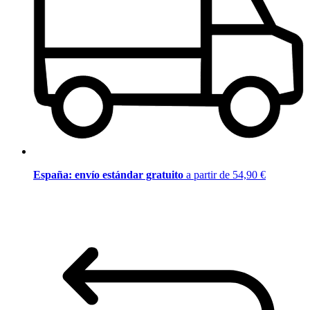
España: envío estándar gratuito
a partir de 54,90 €