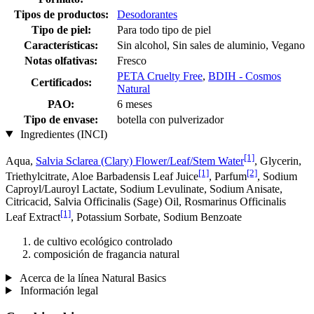
Tipos de productos:
Desodorantes
Tipo de piel:
Para todo tipo de piel
Características:
Sin alcohol, Sin sales de aluminio, Vegano
Notas olfativas:
Fresco
PETA Cruelty Free
,
BDIH - Cosmos
Certificados:
Natural
PAO:
6 meses
Tipo de envase:
botella con pulverizador
Ingredientes (INCI)
[1]
Aqua,
Salvia Sclarea (Clary) Flower/Leaf/Stem Water
, Glycerin,
[1]
[2]
Triethylcitrate, Aloe Barbadensis Leaf Juice
, Parfum
, Sodium
Caproyl/Lauroyl Lactate, Sodium Levulinate, Sodium Anisate,
Citricacid, Salvia Officinalis (Sage) Oil, Rosmarinus Officinalis
[1]
Leaf Extract
, Potassium Sorbate, Sodium Benzoate
de cultivo ecológico controlado
composición de fragancia natural
Acerca de la línea Natural Basics
Información legal