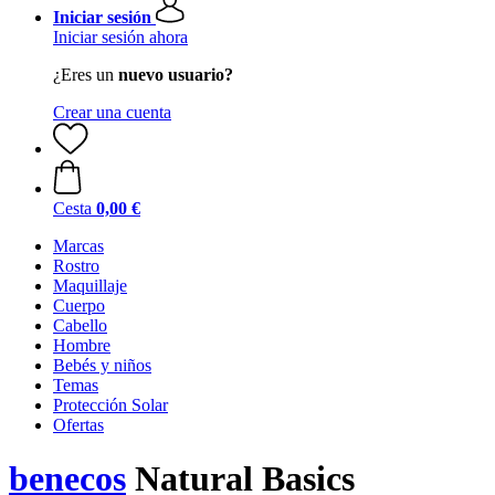
Iniciar sesión
Iniciar sesión ahora
¿Eres un
nuevo usuario?
Crear una cuenta
Cesta
0,00 €
Marcas
Rostro
Maquillaje
Cuerpo
Cabello
Hombre
Bebés y niños
Temas
Protección Solar
Ofertas
benecos
Natural Basics