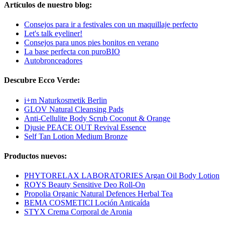
Artículos de nuestro blog:
Consejos para ir a festivales con un maquillaje perfecto
Let's talk eyeliner!
Consejos para unos pies bonitos en verano
La base perfecta con puroBIO
Autobronceadores
Descubre Ecco Verde:
i+m Naturkosmetik Berlin
GLOV Natural Cleansing Pads
Anti-Cellulite Body Scrub Coconut & Orange
Djusie PEACE OUT Revival Essence
Self Tan Lotion Medium Bronze
Productos nuevos:
PHYTORELAX LABORATORIES Argan Oil Body Lotion
ROYS Beauty Sensitive Deo Roll-On
Propolia Organic Natural Defences Herbal Tea
BEMA COSMETICI Loción Anticaída
STYX Crema Corporal de Aronia