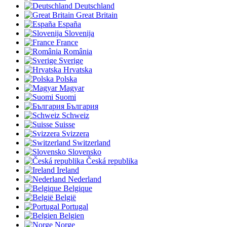
Deutschland
Great Britain
España
Slovenija
France
România
Sverige
Hrvatska
Polska
Magyar
Suomi
България
Schweiz
Suisse
Svizzera
Switzerland
Slovensko
Česká republika
Ireland
Nederland
Belgique
België
Portugal
Belgien
Norge