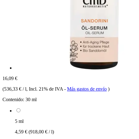
16,09 €
(
536,33 € / l
, Incl. 21% de IVA
-
Más gastos de envío
)
Contenido:
30 ml
5 ml
4,59 €
(918,00 € / l)