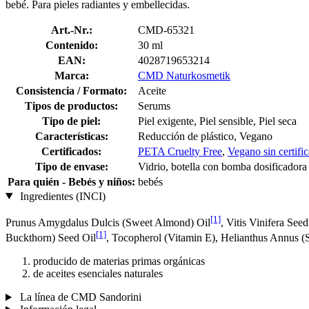
bebé. Para pieles radiantes y embellecidas.
Art.-Nr.:
CMD-65321
Contenido:
30 ml
EAN:
4028719653214
Marca:
CMD Naturkosmetik
Consistencia / Formato:
Aceite
Tipos de productos:
Serums
Tipo de piel:
Piel exigente, Piel sensible, Piel seca
Características:
Reducción de plástico, Vegano
Certificados:
PETA Cruelty Free
,
Vegano sin certifi
Tipo de envase:
Vidrio, botella con bomba dosificadora
Para quién - Bebés y niños:
bebés
Ingredientes (INCI)
[1]
Prunus Amygdalus Dulcis (Sweet Almond) Oil
, Vitis Vinifera See
[1]
Buckthorn) Seed Oil
, Tocopherol (Vitamin E), Helianthus Annus (S
producido de materias primas orgánicas
de aceites esenciales naturales
La línea de CMD Sandorini