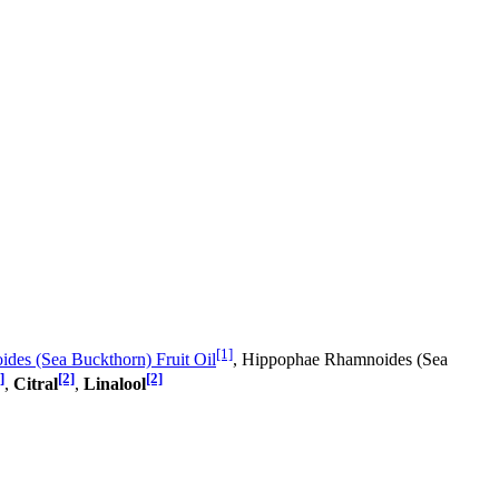
[1]
es (Sea Buckthorn) Fruit Oil
, Hippophae Rhamnoides (Sea
]
[2]
[2]
,
Citral
,
Linalool