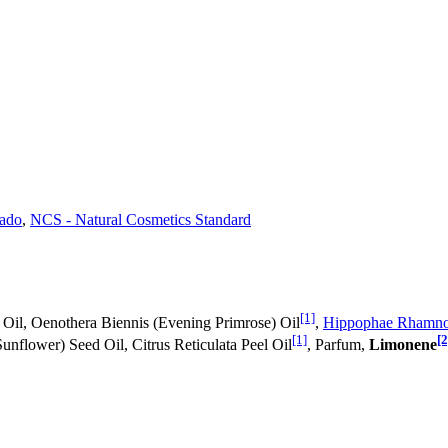
cado
,
NCS - Natural Cosmetics Standard
[1]
d Oil, Oenothera Biennis (Evening Primrose) Oil
,
Hippophae Rhamnoid
[1]
[2
unflower) Seed Oil, Citrus Reticulata Peel Oil
, Parfum,
Limonene