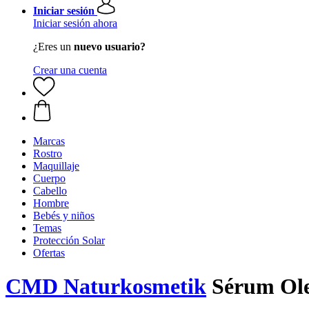
Iniciar sesión
Iniciar sesión ahora
¿Eres un
nuevo usuario?
Crear una cuenta
Marcas
Rostro
Maquillaje
Cuerpo
Cabello
Hombre
Bebés y niños
Temas
Protección Solar
Ofertas
CMD Naturkosmetik
Sérum Ole