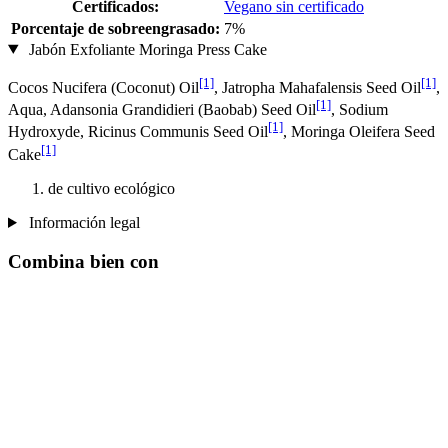
Certificados:
Vegano sin certificado
Porcentaje de sobreengrasado:
7%
Jabón Exfoliante Moringa Press Cake
[1]
[1]
Cocos Nucifera (Coconut) Oil
, Jatropha Mahafalensis Seed Oil
,
[1]
Aqua, Adansonia Grandidieri (Baobab) Seed Oil
, Sodium
[1]
Hydroxyde, Ricinus Communis Seed Oil
, Moringa Oleifera Seed
[1]
Cake
de cultivo ecológico
Información legal
Combina bien con