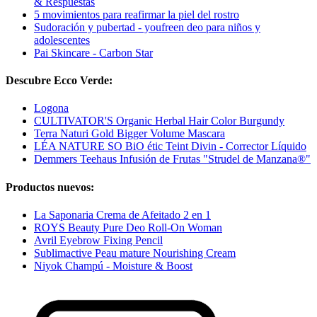
& Respuestas
5 movimientos para reafirmar la piel del rostro
Sudoración y pubertad - youfreen deo para niños y
adolescentes
Pai Skincare - Carbon Star
Descubre Ecco Verde:
Logona
CULTIVATOR'S Organic Herbal Hair Color Burgundy
Terra Naturi Gold Bigger Volume Mascara
LÉA NATURE SO BiO étic Teint Divin - Corrector Líquido
Demmers Teehaus Infusión de Frutas "Strudel de Manzana®"
Productos nuevos:
La Saponaria Crema de Afeitado 2 en 1
ROYS Beauty Pure Deo Roll-On Woman
Avril Eyebrow Fixing Pencil
Sublimactive Peau mature Nourishing Cream
Niyok Champú - Moisture & Boost