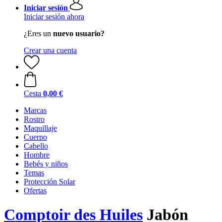
Iniciar sesión
Iniciar sesión ahora
¿Eres un
nuevo usuario?
Crear una cuenta
Cesta
0,00 €
Marcas
Rostro
Maquillaje
Cuerpo
Cabello
Hombre
Bebés y niños
Temas
Protección Solar
Ofertas
Comptoir des Huiles
Jabón