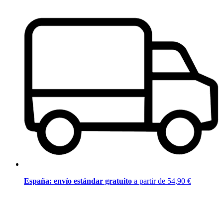
España: envío estándar gratuito
a partir de 54,90 €