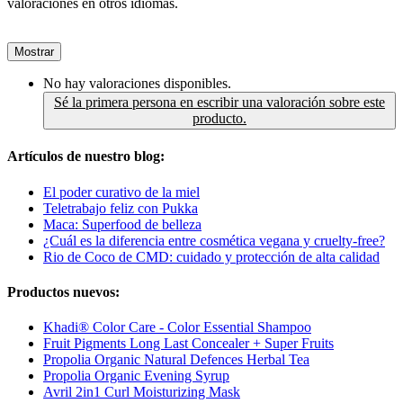
valoraciones en otros idiomas.
Mostrar
No hay valoraciones disponibles.
Sé la primera persona en escribir una valoración sobre este
producto.
Artículos de nuestro blog:
El poder curativo de la miel
Teletrabajo feliz con Pukka
Maca: Superfood de belleza
¿Cuál es la diferencia entre cosmética vegana y cruelty-free?
Rio de Coco de CMD: cuidado y protección de alta calidad
Productos nuevos:
Khadi® Color Care - Color Essential Shampoo
Fruit Pigments Long Last Concealer + Super Fruits
Propolia Organic Natural Defences Herbal Tea
Propolia Organic Evening Syrup
Avril 2in1 Curl Moisturizing Mask