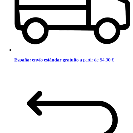
España: envío estándar gratuito
a partir de 54,90 €