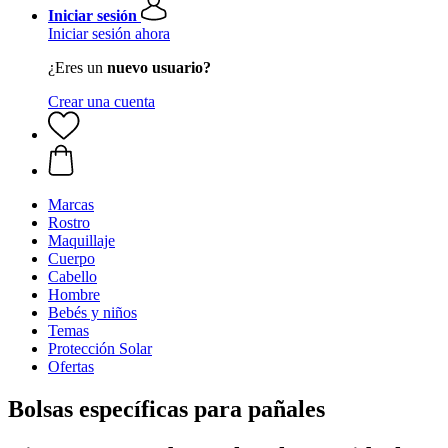
Iniciar sesión
Iniciar sesión ahora
¿Eres un
nuevo usuario?
Crear una cuenta
Marcas
Rostro
Maquillaje
Cuerpo
Cabello
Hombre
Bebés y niños
Temas
Protección Solar
Ofertas
Bolsas específicas para pañales