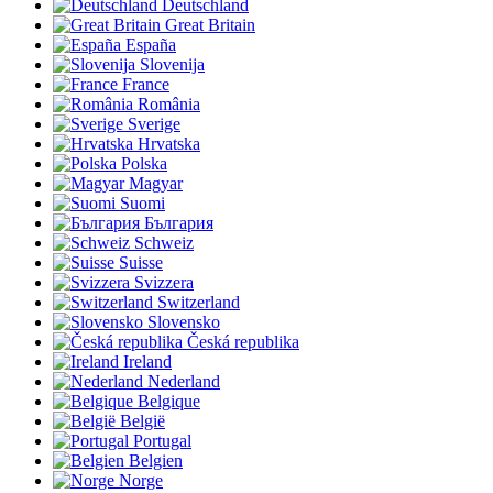
Deutschland
Great Britain
España
Slovenija
France
România
Sverige
Hrvatska
Polska
Magyar
Suomi
България
Schweiz
Suisse
Svizzera
Switzerland
Slovensko
Česká republika
Ireland
Nederland
Belgique
België
Portugal
Belgien
Norge