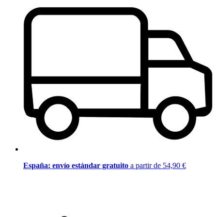
España: envío estándar gratuito
a partir de 54,90 €