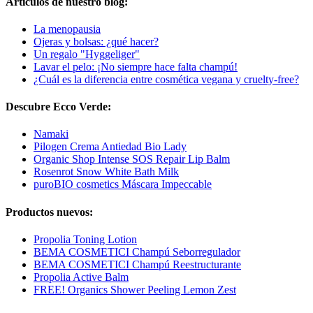
Artículos de nuestro blog:
La menopausia
Ojeras y bolsas: ¿qué hacer?
Un regalo "Hyggeliger"
Lavar el pelo: ¡No siempre hace falta champú!
¿Cuál es la diferencia entre cosmética vegana y cruelty-free?
Descubre Ecco Verde:
Namaki
Pilogen Crema Antiedad Bio Lady
Organic Shop Intense SOS Repair Lip Balm
Rosenrot Snow White Bath Milk
puroBIO cosmetics Máscara Impeccable
Productos nuevos:
Propolia Toning Lotion
BEMA COSMETICI Champú Seborregulador
BEMA COSMETICI Champú Reestructurante
Propolia Active Balm
FREE! Organics Shower Peeling Lemon Zest