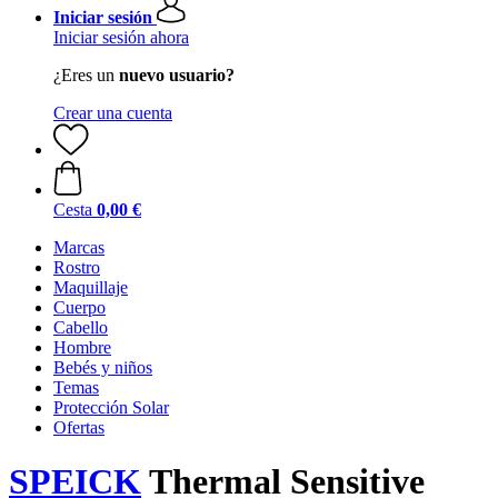
Iniciar sesión
Iniciar sesión ahora
¿Eres un
nuevo usuario?
Crear una cuenta
Cesta
0,00 €
Marcas
Rostro
Maquillaje
Cuerpo
Cabello
Hombre
Bebés y niños
Temas
Protección Solar
Ofertas
SPEICK
Thermal Sensitive