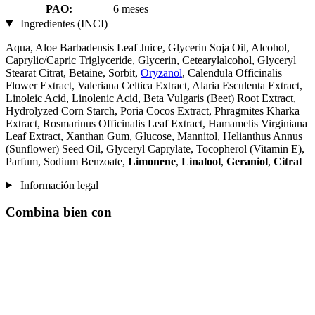
PAO:
6 meses
Ingredientes (INCI)
Aqua, Aloe Barbadensis Leaf Juice, Glycerin Soja Oil, Alcohol,
Caprylic/Capric Triglyceride, Glycerin, Cetearylalcohol, Glyceryl
Stearat Citrat, Betaine, Sorbit,
Oryzanol
, Calendula Officinalis
Flower Extract, Valeriana Celtica Extract, Alaria Esculenta Extract,
Linoleic Acid, Linolenic Acid, Beta Vulgaris (Beet) Root Extract,
Hydrolyzed Corn Starch, Poria Cocos Extract, Phragmites Kharka
Extract, Rosmarinus Officinalis Leaf Extract, Hamamelis Virginiana
Leaf Extract, Xanthan Gum, Glucose, Mannitol, Helianthus Annus
(Sunflower) Seed Oil, Glyceryl Caprylate, Tocopherol (Vitamin E),
Parfum, Sodium Benzoate,
Limonene
,
Linalool
,
Geraniol
,
Citral
Información legal
Combina bien con