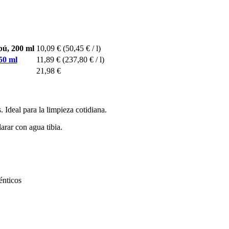
bú, 200 ml
10,09 €
(50,45 € / l)
50 ml
11,89 €
(237,80 € / l)
21,98 €
 Ideal para la limpieza cotidiana.
rar con agua tibia.
énticos