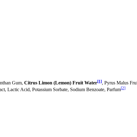
[1]
xanthan Gum,
Citrus Limon (Lemon) Fruit Water
, Pyrus Malus Fru
[2]
ract, Lactic Acid, Potassium Sorbate, Sodium Benzoate, Parfum