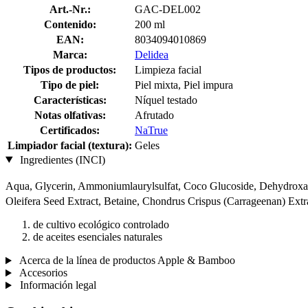
Art.-Nr.:
GAC-DEL002
Contenido:
200 ml
EAN:
8034094010869
Marca:
Delidea
Tipos de productos:
Limpieza facial
Tipo de piel:
Piel mixta, Piel impura
Características:
Níquel testado
Notas olfativas:
Afrutado
Certificados:
NaTrue
Limpiador facial (textura):
Geles
Ingredientes (INCI)
Aqua, Glycerin, Ammoniumlaurylsulfat, Coco Glucoside, Dehydro
Oleifera Seed Extract, Betaine, Chondrus Crispus (Carrageenan) Ext
de cultivo ecológico controlado
de aceites esenciales naturales
Acerca de la línea de productos Apple & Bamboo
Accesorios
Información legal