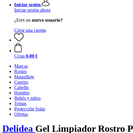
Iniciar sesión
Iniciar sesión ahora
¿Eres un
nuevo usuario?
Crear una cuenta
Cesta
0,00 €
Marcas
Rostro
Maquillaje
Cuerpo
Cabello
Hombre
Bebés y niños
Temas
Protección Solar
Ofertas
Delidea
Gel Limpiador Rostro 