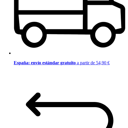
España: envío estándar gratuito
a partir de 54,90 €