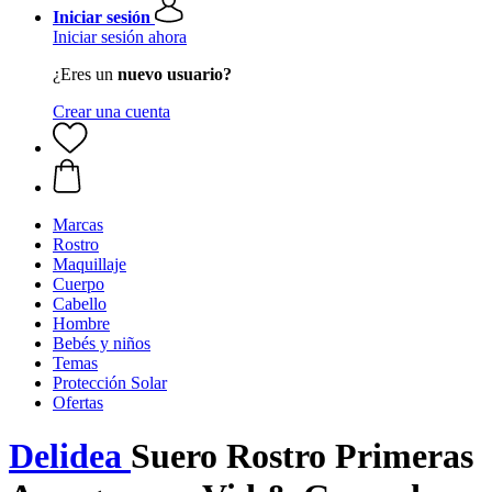
Iniciar sesión
Iniciar sesión ahora
¿Eres un
nuevo usuario?
Crear una cuenta
Marcas
Rostro
Maquillaje
Cuerpo
Cabello
Hombre
Bebés y niños
Temas
Protección Solar
Ofertas
Delidea
Suero Rostro Primeras