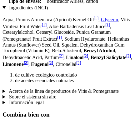
Tipo de envase:
dosificador Airless, cartón
Ingredientes (INCI)
[1]
Aqua, Prunus Armeniaca (Apricot) Kernel Oil
,
Glycerin
, Vitis
[1]
[1]
Vinifera Fruit Water
, Aloe Barbadensis Leaf Juice
,
Cetearylalcohol, Cetearyl Glucoside, Punica Granatum
[1]
(Pomegranate) Fruit Extract
, Sodium Hyaluronate, Helianthus
Annus (Sunflower) Seed Oil, Squalen, Dehydroxanthan Gum,
Tocopherol (Vitamin E), Beta-Sitosterol,
Benzyl Alcohol
,
[2]
[2]
[2]
Dehydroacetic Acid, Parfum
,
Linalool
,
Benzyl Salicylate
,
[2]
[2]
[2]
Limonene
,
Eugenol
, Citronellal
de cultivo ecológico controlado
de aceites esenciales naturales
Acerca de la línea de productos de Vitis & Pomegranate
Sobre el sistema sin aire
Información legal
Combina bien con