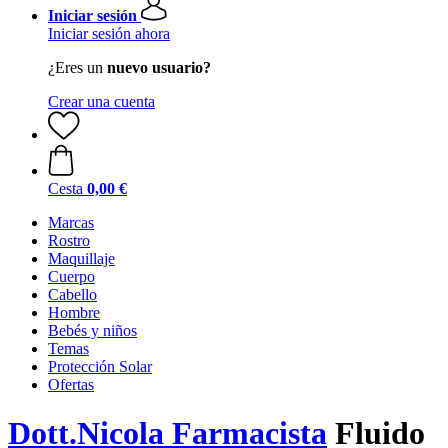
Iniciar sesión
Iniciar sesión ahora
¿Eres un
nuevo usuario?
Crear una cuenta
Cesta
0,00 €
Marcas
Rostro
Maquillaje
Cuerpo
Cabello
Hombre
Bebés y niños
Temas
Protección Solar
Ofertas
Dott.Nicola Farmacista
Fluido