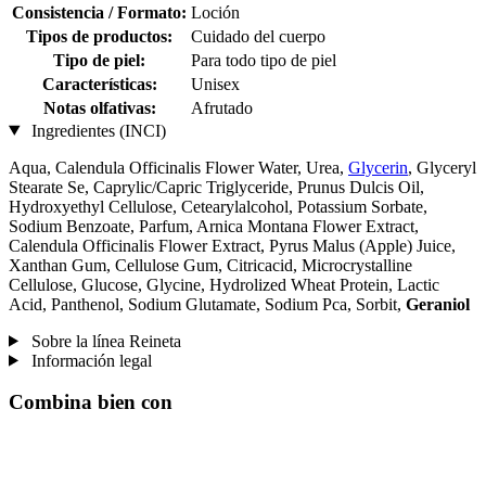
Consistencia / Formato:
Loción
Tipos de productos:
Cuidado del cuerpo
Tipo de piel:
Para todo tipo de piel
Características:
Unisex
Notas olfativas:
Afrutado
Ingredientes (INCI)
Aqua, Calendula Officinalis Flower Water, Urea,
Glycerin
, Glyceryl
Stearate Se, Caprylic/Capric Triglyceride, Prunus Dulcis Oil,
Hydroxyethyl Cellulose, Cetearylalcohol, Potassium Sorbate,
Sodium Benzoate, Parfum, Arnica Montana Flower Extract,
Calendula Officinalis Flower Extract, Pyrus Malus (Apple) Juice,
Xanthan Gum, Cellulose Gum, Citricacid, Microcrystalline
Cellulose, Glucose, Glycine, Hydrolized Wheat Protein, Lactic
Acid, Panthenol, Sodium Glutamate, Sodium Pca, Sorbit,
Geraniol
Sobre la línea Reineta
Información legal
Combina bien con