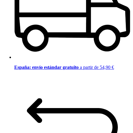
España: envío estándar gratuito
a partir de 54,90 €