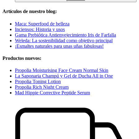
Artículos de nuestro blog:
Maca: Superfood de belleza
Inciensos: Historia y usos
Gama Prebiótica Antienvejecimiento Iris de Farfalla
Weleda: La sostenibilidad como objetivo principal
¡Esmaltes naturales para unas uñas fabulosas!
Productos nuevos:
Propolia Moisturising Face Cream Normal Skin
La Saponaria Champú y Gel de Ducha All in One
Propolia Toning Lotion
Propolia Rich Night Cream
Mad Hippie Corrective Peptide Serum