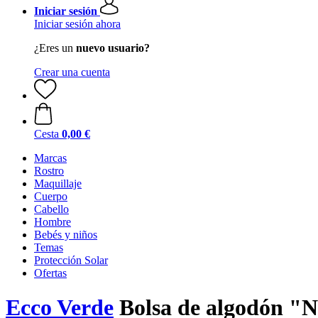
Iniciar sesión
Iniciar sesión ahora
¿Eres un
nuevo usuario?
Crear una cuenta
Cesta
0,00 €
Marcas
Rostro
Maquillaje
Cuerpo
Cabello
Hombre
Bebés y niños
Temas
Protección Solar
Ofertas
Ecco Verde
Bolsa de algodón "N