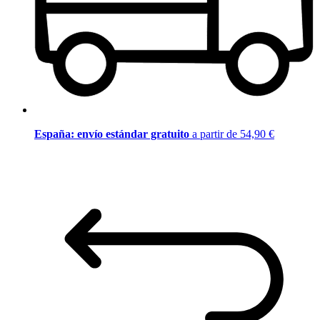
España: envío estándar gratuito
a partir de 54,90 €