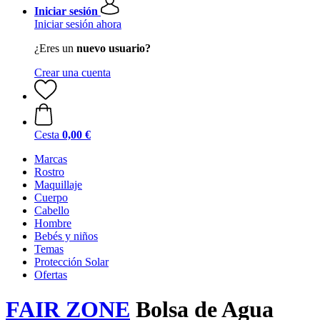
Iniciar sesión
Iniciar sesión ahora
¿Eres un
nuevo usuario?
Crear una cuenta
Cesta
0,00 €
Marcas
Rostro
Maquillaje
Cuerpo
Cabello
Hombre
Bebés y niños
Temas
Protección Solar
Ofertas
FAIR ZONE
Bolsa de Agua