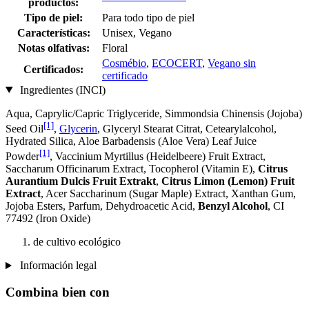
productos:
Tipo de piel:
Para todo tipo de piel
Características:
Unisex, Vegano
Notas olfativas:
Floral
Cosmébio
,
ECOCERT
,
Vegano sin
Certificados:
certificado
Ingredientes (INCI)
Aqua, Caprylic/Capric Triglyceride, Simmondsia Chinensis (Jojoba)
[1]
Seed Oil
,
Glycerin
, Glyceryl Stearat Citrat, Cetearylalcohol,
Hydrated Silica, Aloe Barbadensis (Aloe Vera) Leaf Juice
[1]
Powder
, Vaccinium Myrtillus (Heidelbeere) Fruit Extract,
Saccharum Officinarum Extract, Tocopherol (Vitamin E),
Citrus
Aurantium Dulcis Fruit Extrakt
,
Citrus Limon (Lemon) Fruit
Extract
, Acer Saccharinum (Sugar Maple) Extract, Xanthan Gum,
Jojoba Esters, Parfum, Dehydroacetic Acid,
Benzyl Alcohol
, CI
77492 (Iron Oxide)
de cultivo ecológico
Información legal
Combina bien con