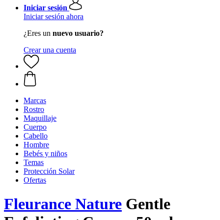
Iniciar sesión
Iniciar sesión ahora
¿Eres un
nuevo usuario?
Crear una cuenta
Marcas
Rostro
Maquillaje
Cuerpo
Cabello
Hombre
Bebés y niños
Temas
Protección Solar
Ofertas
Fleurance Nature
Gentle