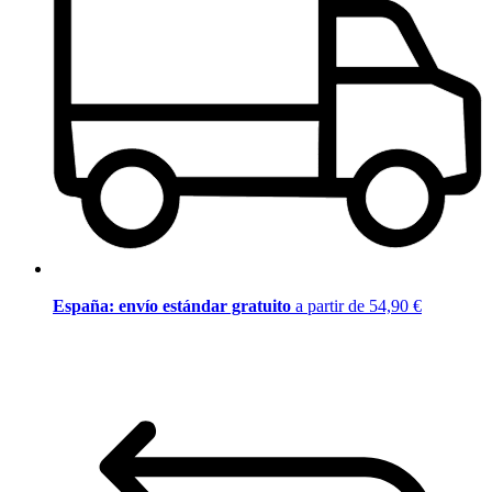
España: envío estándar gratuito
a partir de 54,90 €