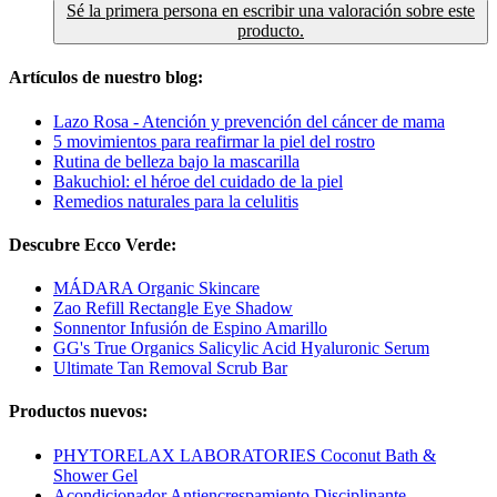
Sé la primera persona en escribir una valoración sobre este
producto.
Artículos de nuestro blog:
Lazo Rosa - Atención y prevención del cáncer de mama
5 movimientos para reafirmar la piel del rostro
Rutina de belleza bajo la mascarilla
Bakuchiol: el héroe del cuidado de la piel
Remedios naturales para la celulitis
Descubre Ecco Verde:
MÁDARA Organic Skincare
Zao Refill Rectangle Eye Shadow
Sonnentor Infusión de Espino Amarillo
GG's True Organics Salicylic Acid Hyaluronic Serum
Ultimate Tan Removal Scrub Bar
Productos nuevos:
PHYTORELAX LABORATORIES Coconut Bath &
Shower Gel
Acondicionador Antiencrespamiento Disciplinante