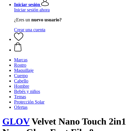
Iniciar sesión
Iniciar sesión ahora
¿Eres un
nuevo usuario?
Crear una cuenta
Marcas
Rostro
Maquillaje
Cuerpo
Cabello
Hombre
Bebés y niños
Temas
Protección Solar
Ofertas
GLOV
Velvet Nano Touch 2in1