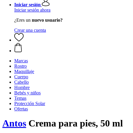
Iniciar sesión
Iniciar sesión ahora
¿Eres un
nuevo usuario?
Crear una cuenta
Marcas
Rostro
Maquillaje
Cuerpo
Cabello
Hombre
Bebés y niños
Temas
Protección Solar
Ofertas
Antos
Crema para pies, 50 ml