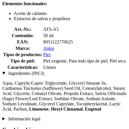
Elementos funcionales:
Aceite de cártamo
Extractos de salvia y propóleos
Art.-Nr.:
ATS-A5
Contenido:
50 ml
EAN:
8051122770625
Marca:
Antos
Tipos de productos:
Pies
Tipo de piel:
Piel exigente, Para todo tipo de piel, Piel seca
Características:
Unisex
Ingredientes (INCI)
Aqua, Caprylic/Capric Triglyceride, Glyceryl Stearate Se,
Carthamus Tinctorius (Safflower) Seed Oil, Cetearylalcohol, Stearic
Acid, Glycerin, Cetearyl Olivate, Propolis Extract, Salvia Officinalis
(Sage) Flower/Leaf Extract, Sorbitan Olivate, Sodium Anisate,
Sodium Levulinate, Glyceryl Caprylate, Tocopherylacetat, Lactic
Acid, Parfum,
Limonene
,
Hexyl Cinnamal
,
Eugenol
Información legal