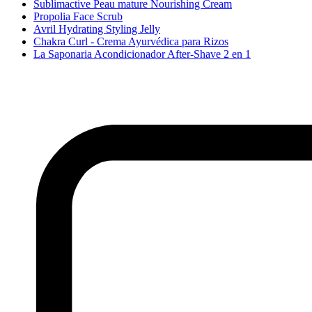
Sublimactive Peau mature Nourishing Cream
Propolia Face Scrub
Avril Hydrating Styling Jelly
Chakra Curl - Crema Ayurvédica para Rizos
La Saponaria Acondicionador After-Shave 2 en 1