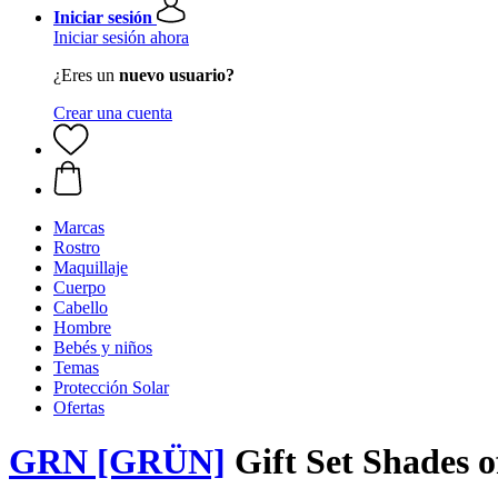
Iniciar sesión
Iniciar sesión ahora
¿Eres un
nuevo usuario?
Crear una cuenta
Marcas
Rostro
Maquillaje
Cuerpo
Cabello
Hombre
Bebés y niños
Temas
Protección Solar
Ofertas
GRN [GRÜN]
Gift Set Shades 