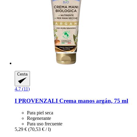
Cesta
4.7 (11)
I PROVENZALI
Crema manos argán, 75 ml
Para piel seca
Regenerante
Para uso frecuente
5,29 €
(70,53 € / l)