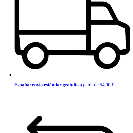
España: envío estándar gratuito
a partir de 54,90 €