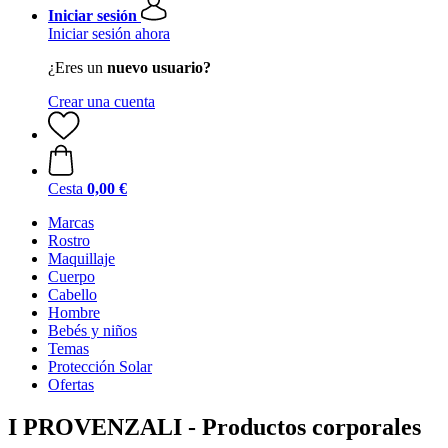
Iniciar sesión
Iniciar sesión ahora
¿Eres un
nuevo usuario?
Crear una cuenta
Cesta
0,00 €
Marcas
Rostro
Maquillaje
Cuerpo
Cabello
Hombre
Bebés y niños
Temas
Protección Solar
Ofertas
I PROVENZALI - Productos corporales