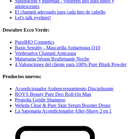
Sudoración y pubertad - youfreen deo para niños y
adolescentes
El champú adecuado para cada tipo de cabello
Let's talk eyeliner!
Descubre Ecco Verde:
PuroBIO Cosmetics
Basis Sensitiv - Mascarilla Antiarrugas Q10
Verdesativa Champú Anticaspa
Matarrania Sérum Reafirmante Noche
4 Valoraciones del cliente para 100% Pure Blush Powder
Productos nuevos:
Acondicionador Antiencrespamiento Disciplinante
ROYS Beauty Pure Deo Roll-On Man
Propolia Gentle Shampoo
Weleda Clear & Pure Skin Serum Booster Drops
La Saponaria Acondicionador After-Shave 2 en 1