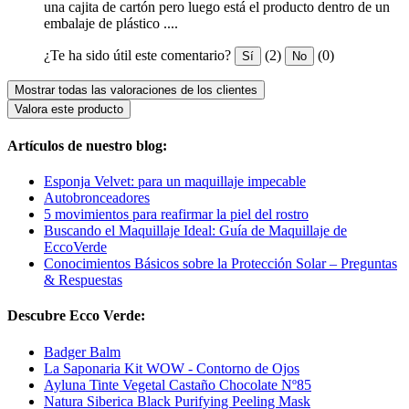
una cajita de cartón pero luego está el producto dentro de un
embalaje de plástico ....
¿Te ha sido útil este comentario?
(2)
(0)
Sí
No
Mostrar todas las valoraciones de los clientes
Valora este producto
Artículos de nuestro blog:
Esponja Velvet: para un maquillaje impecable
Autobronceadores
5 movimientos para reafirmar la piel del rostro
Buscando el Maquillaje Ideal: Guía de Maquillaje de
EccoVerde
Conocimientos Básicos sobre la Protección Solar – Preguntas
& Respuestas
Descubre Ecco Verde:
Badger Balm
La Saponaria Kit WOW - Contorno de Ojos
Ayluna Tinte Vegetal Castaño Chocolate Nº85
Natura Siberica Black Purifying Peeling Mask