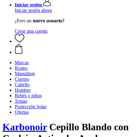
Iniciar sesión
Iniciar sesión ahora
¿Eres un
nuevo usuario?
Crear una cuenta
Marcas
Rostro
Maquillaje
Cuerpo
Cabello
Hombre
Bebés y niños
Temas
Protección Solar
Ofertas
Karbonoir
Cepillo Blando con