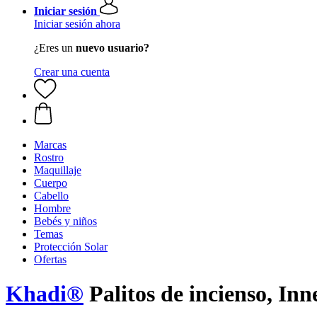
Iniciar sesión
Iniciar sesión ahora
¿Eres un
nuevo usuario?
Crear una cuenta
Marcas
Rostro
Maquillaje
Cuerpo
Cabello
Hombre
Bebés y niños
Temas
Protección Solar
Ofertas
Khadi®
Palitos de incienso, Inn