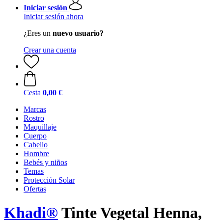
Iniciar sesión
Iniciar sesión ahora
¿Eres un
nuevo usuario?
Crear una cuenta
Cesta
0,00 €
Marcas
Rostro
Maquillaje
Cuerpo
Cabello
Hombre
Bebés y niños
Temas
Protección Solar
Ofertas
Khadi®
Tinte Vegetal Henna,