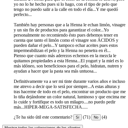
yo no lo he hecho pues si lo hago, con el tipo de pelo que
tengo no puedo salir a la calle en todo el día...Y me quedó
perfecto...
También hay personas que a la Henna le echan limón, vinagre
y un sin fin de productos para garantizar el color...Yo
personalmente no recomiendo ésto pues debemos tener en
cuenta que tanto el limón como el vinagre son ÁCIDOS y
pueden dañar el pelo...Y tampoco echar aceites pues estos
impermeabilizan el pelo y la Henna no penetra en él...
Pienso que cuanto más aderezos echemos en la mezcla le
quitamos propiedades a esta Henna...El yogurt y la miel es lo
más idóneo, son beneficiosos para el pelo, hidratan, nutren y
ayudan a hacer que la pasta sea más untuosa...
Definitivamente va a ser mi tinte durante varios años e incluso
me atrevo a decir que lo será por siempre...A estas alturas y
tras hacerme de todo en el pelo, encontrar un producto que me
lo tiña dejándome un color natural, luminoso y que encima me
lo cuide y fortifique es todo un milagro....no puedo pedir
más...HIPER-MEGA-SATISFECHA.....
¿Te ha sido útil este comentario?
(71)
(4)
Sí
No
Mostrar todas las valoraciones de los clientes