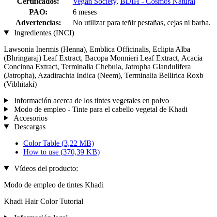
Certificados:
Vegan Society
,
BDIH - Cosmos Natural
PAO:
6 meses
Advertencias:
No utilizar para teñir pestañas, cejas ni barba.
Ingredientes (INCI)
Lawsonia Inermis (Henna), Emblica Officinalis, Eclipta Alba
(Bhringaraj) Leaf Extract, Bacopa Monnieri Leaf Extract, Acacia
Concinna Extract, Terminalia Chebula, Jatropha Glandulifera
(Jatropha), Azadirachta Indica (Neem), Terminalia Bellirica Roxb
(Vibhitaki)
Información acerca de los tintes vegetales en polvo
Modo de empleo - Tinte para el cabello vegetal de Khadi
Accesorios
Descargas
Color Table
(3,22 MB)
How to use
(370,39 KB)
Vídeos del producto:
Modo de empleo de tintes Khadi
Khadi Hair Color Tutorial