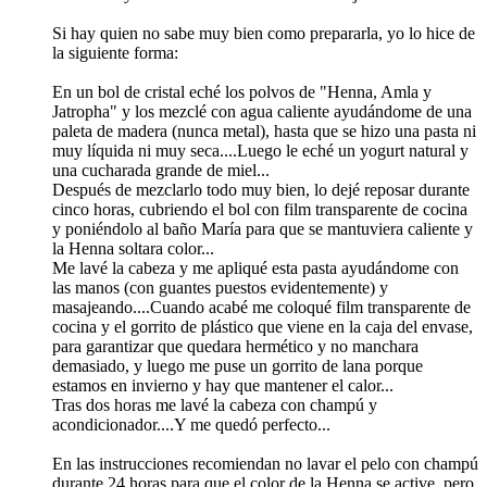
Si hay quien no sabe muy bien como prepararla, yo lo hice de
la siguiente forma:
En un bol de cristal eché los polvos de "Henna, Amla y
Jatropha" y los mezclé con agua caliente ayudándome de una
paleta de madera (nunca metal), hasta que se hizo una pasta ni
muy líquida ni muy seca....Luego le eché un yogurt natural y
una cucharada grande de miel...
Después de mezclarlo todo muy bien, lo dejé reposar durante
cinco horas, cubriendo el bol con film transparente de cocina
y poniéndolo al baño María para que se mantuviera caliente y
la Henna soltara color...
Me lavé la cabeza y me apliqué esta pasta ayudándome con
las manos (con guantes puestos evidentemente) y
masajeando....Cuando acabé me coloqué film transparente de
cocina y el gorrito de plástico que viene en la caja del envase,
para garantizar que quedara hermético y no manchara
demasiado, y luego me puse un gorrito de lana porque
estamos en invierno y hay que mantener el calor...
Tras dos horas me lavé la cabeza con champú y
acondicionador....Y me quedó perfecto...
En las instrucciones recomiendan no lavar el pelo con champú
durante 24 horas para que el color de la Henna se active, pero