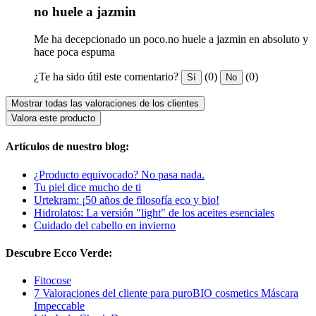
no huele a jazmin
Me ha decepcionado un poco.no huele a jazmin en absoluto y
hace poca espuma
¿Te ha sido útil este comentario?
(0)
(0)
Sí
No
Mostrar todas las valoraciones de los clientes
Valora este producto
Artículos de nuestro blog:
¿Producto equivocado? No pasa nada.
Tu piel dice mucho de ti
Urtekram: ¡50 años de filosofía eco y bio!
Hidrolatos: La versión "light" de los aceites esenciales
Cuidado del cabello en invierno
Descubre Ecco Verde:
Fitocose
7 Valoraciones del cliente para puroBIO cosmetics Máscara
Impeccable