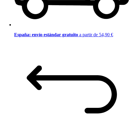
España: envío estándar gratuito
a partir de 54,90 €