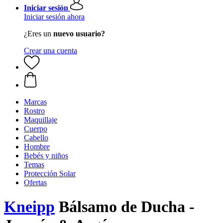
Iniciar sesión
Iniciar sesión ahora
¿Eres un
nuevo usuario?
Crear una cuenta
Marcas
Rostro
Maquillaje
Cuerpo
Cabello
Hombre
Bebés y niños
Temas
Protección Solar
Ofertas
Kneipp
Bálsamo de Ducha -