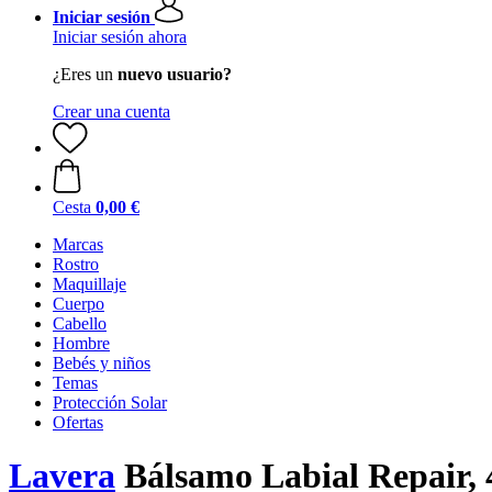
Iniciar sesión
Iniciar sesión ahora
¿Eres un
nuevo usuario?
Crear una cuenta
Cesta
0,00 €
Marcas
Rostro
Maquillaje
Cuerpo
Cabello
Hombre
Bebés y niños
Temas
Protección Solar
Ofertas
Lavera
Bálsamo Labial Repair, 