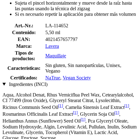
Sujeta el pincel horizontalmente y mueve desde la raíz hasta
las puntas usando la técnica del zigzag
Si es necesario repetir la aplicación para obtener más volumen
Art.-Nr.:
LA-114652
Contenido:
5,50 ml
EAN:
4021457657797
Marca:
Lavera
Tipos de
Maquillaje
productos:
Sin gluten, Sin nanopartículas, Unisex,
Características:
Vegano
Certificados:
NaTrue
,
Vegan Society
Ingredientes (INCI)
Aqua, Alcohol Denat, Rhus Verniciflua Peel Wax, Cetearylalcohol,
CI 77499 (Iron Oxide), Glyceryl Stearat Citrat, Lysolecithin,
[1]
[1]
Ricinus Communis Seed Oil
, Camelia Sinensis Leaf Extract
,
[1]
[1]
Rosmarinus Officinalis Leaf Extract
, Glycerin Soja Oil
,
[1]
Helianthus Annus (Sunflower) Seed Oil
, Pca Glyceryl Oleate,
Sodium Hydroxyde, Algin, Levulinic Acid, Pullulan, Inulin, Sodium
Levulinate, Glycerin, Tocopherol (Vitamin E), Lactic Acid,
Glucose, Fructose, Sucrose