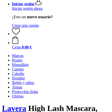
Iniciar sesión
Iniciar sesión ahora
¿Eres un
nuevo usuario?
Crear una cuenta
Cesta
0,00 €
Marcas
Rostro
Maquillaje
Cuerpo
Cabello
Hombre
Bebés y niños
Temas
Protección Solar
Ofertas
Lavera
High Lash Mascara,