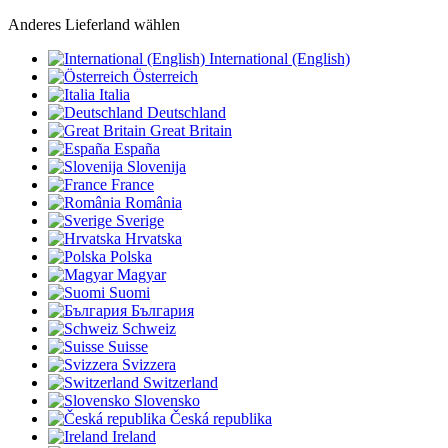
Anderes Lieferland wählen
International (English)
Österreich
Italia
Deutschland
Great Britain
España
Slovenija
France
România
Sverige
Hrvatska
Polska
Magyar
Suomi
България
Schweiz
Suisse
Svizzera
Switzerland
Slovensko
Česká republika
Ireland