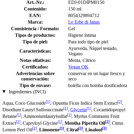
Art.-Nr.:
EDJ-01DIPM0150
Contenido:
150 ml
EAN:
8054329894712
Marca:
Le Erbe di Janas
Consistencia / Formato:
Gel
Tipos de productos:
Higiene íntima
Tipo de piel:
Para todo tipo de piel
Ayurveda, Níquel testado,
Características:
Vegano
Notas olfativas:
Menta, Cítrico
Certificados:
Vegan OK
Advertencias sobre
conservar en un lugar fresco y
conservación:
seco
Tipo de envase:
botella con bomba dosificadora
Ingredientes (INCI)
[1]
[2]
Aqua, Coco Glucoside
, Opuntia Ficus Indica Stem Extract
,
[1]
[1]
Disodium Lauryl Sulfosuccinate
,
Glycerin
, Cocamidopropyl
[1]
[1]
Betaine
, Ammoniumlaurylsulfat
, Myrtus Communis Fruit
[2]
[1]
[2]
Extract
, Capryloyl Glycine
,
Mentha Piperita Oil
, Citrus
[2]
[3]
[3]
[3]
Lemon Peel Oil
,
Limonene
,
Citral
,
Linalool