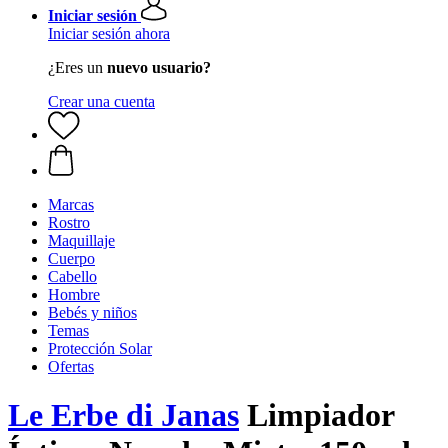
Iniciar sesión
Iniciar sesión ahora
¿Eres un
nuevo usuario?
Crear una cuenta
Marcas
Rostro
Maquillaje
Cuerpo
Cabello
Hombre
Bebés y niños
Temas
Protección Solar
Ofertas
Le Erbe di Janas
Limpiador