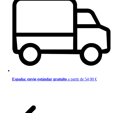
España: envío estándar gratuito
a partir de 54,90 €