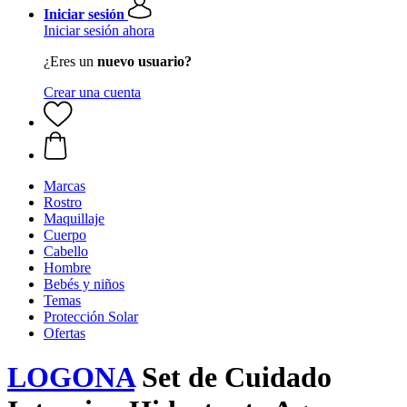
Iniciar sesión
Iniciar sesión ahora
¿Eres un
nuevo usuario?
Crear una cuenta
Marcas
Rostro
Maquillaje
Cuerpo
Cabello
Hombre
Bebés y niños
Temas
Protección Solar
Ofertas
LOGONA
Set de Cuidado