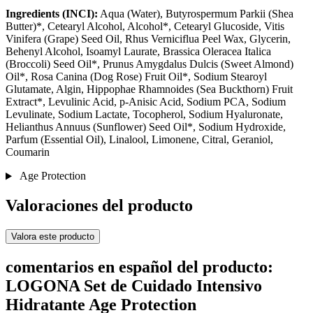
Ingredients (INCI):
Aqua (Water), Butyrospermum Parkii (Shea
Butter)*, Cetearyl Alcohol, Alcohol*, Cetearyl Glucoside, Vitis
Vinifera (Grape) Seed Oil, Rhus Verniciflua Peel Wax, Glycerin,
Behenyl Alcohol, Isoamyl Laurate, Brassica Oleracea Italica
(Broccoli) Seed Oil*, Prunus Amygdalus Dulcis (Sweet Almond)
Oil*, Rosa Canina (Dog Rose) Fruit Oil*, Sodium Stearoyl
Glutamate, Algin, Hippophae Rhamnoides (Sea Buckthorn) Fruit
Extract*, Levulinic Acid, p-Anisic Acid, Sodium PCA, Sodium
Levulinate, Sodium Lactate, Tocopherol, Sodium Hyaluronate,
Helianthus Annuus (Sunflower) Seed Oil*, Sodium Hydroxide,
Parfum (Essential Oil), Linalool, Limonene, Citral, Geraniol,
Coumarin
Age Protection
Valoraciones del producto
Valora este producto
comentarios en español del producto:
LOGONA Set de Cuidado Intensivo
Hidratante Age Protection