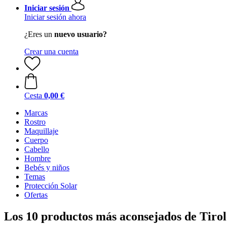
Iniciar sesión
Iniciar sesión ahora
¿Eres un
nuevo usuario?
Crear una cuenta
Cesta
0,00 €
Marcas
Rostro
Maquillaje
Cuerpo
Cabello
Hombre
Bebés y niños
Temas
Protección Solar
Ofertas
Los 10 productos más aconsejados de Tirol