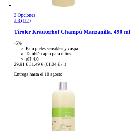
3 Opciones
3.8 (117)
Tiroler Kräuterhof
Champú Manzanilla, 490 ml
-5%
Para pieles sensibles y caspa
También apto para niños.
pH 4,0
29,91 €
31,49 €
(61,04 € / l)
Entrega hasta el 18 agosto