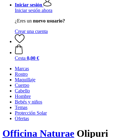
Iniciar sesión
Iniciar sesión ahora
¿Eres un
nuevo usuario?
Crear una cuenta
Cesta
0,00 €
Marcas
Rostro
Maquillaje
Cuerpo
Cabello
Hombre
Bebés y niños
Temas
Protección Solar
Ofertas
Officina Naturae
Olipuri