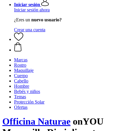
Iniciar sesión
Iniciar sesión ahora
¿Eres un
nuevo usuario?
Crear una cuenta
Marcas
Rostro
Maquillaje
Cuerpo
Cabello
Hombre
Bebés y niños
Temas
Protección Solar
Ofertas
Officina Naturae
onYOU