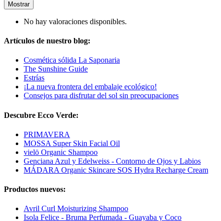
Mostrar
No hay valoraciones disponibles.
Artículos de nuestro blog:
Cosmética sólida La Saponaria
The Sunshine Guide
Estrías
¡La nueva frontera del embalaje ecológico!
Consejos para disfrutar del sol sin preocupaciones
Descubre Ecco Verde:
PRIMAVERA
MOSSA Super Skin Facial Oil
vielö Organic Shampoo
Genciana Azul y Edelweiss - Contorno de Ojos y Labios
MÁDARA Organic Skincare SOS Hydra Recharge Cream
Productos nuevos:
Avril Curl Moisturizing Shampoo
Isola Felice - Bruma Perfumada - Guayaba y Coco