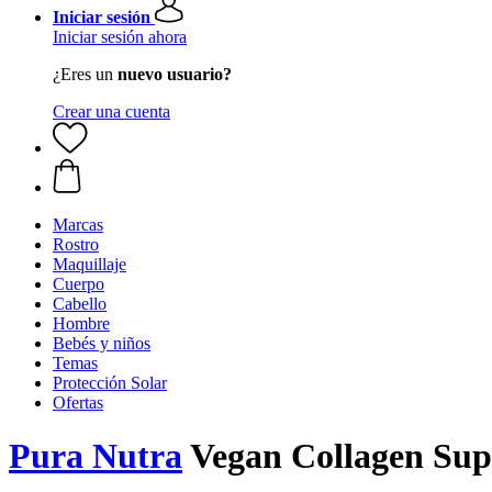
Iniciar sesión
Iniciar sesión ahora
¿Eres un
nuevo usuario?
Crear una cuenta
Marcas
Rostro
Maquillaje
Cuerpo
Cabello
Hombre
Bebés y niños
Temas
Protección Solar
Ofertas
Pura Nutra
Vegan Collagen Supp