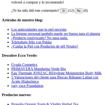
volveré a comprar y lo recomiendo!
¿Te ha sido útil este comentario?
(12)
(0)
Sí
No
Artículos de nuestro blog:
Los antioxidantes que tu piel necesita
La higiene personal también puede ser buena para el planeta
¿Producto equivocado? No pasa nada.
Teletrabajo feliz con Pukka
¿Cuidar la Piel con Productos de pH Neutro?
Descubre Ecco Verde:
Gyada Cosmetics
PRIMAVERA Mandarina Verde Bio
Eau Thermale JONZAC REhydrate Moisturizing Body Milk
5 Valoraciones del cliente para Biocao Bálsamo Labial con
Ácido Hialurónico
vary vace Foundation
Productos nuevos:
Propolia Organic Form & Vitality Herbal Tea