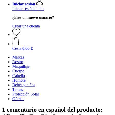
Iniciar sesión
Iniciar sesión ahora
¿Eres un
nuevo usuario?
Crear una cuenta
Cesta
0,00 €
Marcas
Rostro
Maquillaje
Cuerpo
Cabello
Hombre
Bebés y niños
Temas
Protección Solar
Ofertas
1 comentario en español del producto: