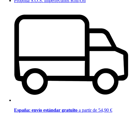
Propolia S.O.S. Imperfections Roll-On
España: envío estándar gratuito
a partir de 54,90 €