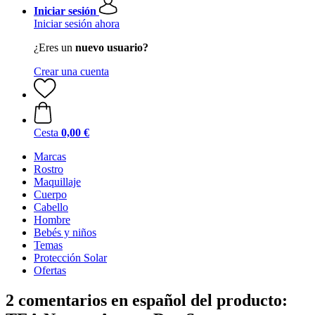
Iniciar sesión
Iniciar sesión ahora
¿Eres un
nuevo usuario?
Crear una cuenta
Cesta
0,00 €
Marcas
Rostro
Maquillaje
Cuerpo
Cabello
Hombre
Bebés y niños
Temas
Protección Solar
Ofertas
2 comentarios en español del producto: