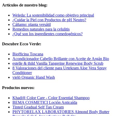
Artículos de nuestro blog:
Weleda: La sostenibilidad como objetivo principal
¿Cuidar la Piel con Productos de pH Neutro?
Cáñamo: planta versátil
Remedios naturales para la celulitis
¿Qué son los ingredientes comedogénicos?
Descubre Ecco Verde:
Biofficina Toscana
Acondicionador Cabello Brillante con Aceite de Argán Bio
estelle & thild Vanilla Tangerine Renewing Body Scrub
8 Valoraciones del cliente para Urtekram Aloe Vera Spray
Conditioner
vielö Organic Hand Wash
Productos nuevos:
Khadi® Color Care - Color Essential Shampoo
BEMA COSMETICI Loción Anticaída
Tinted Gradual Self Tan Cream
PHYTORELAX LABORATORIES Almond Body Butter