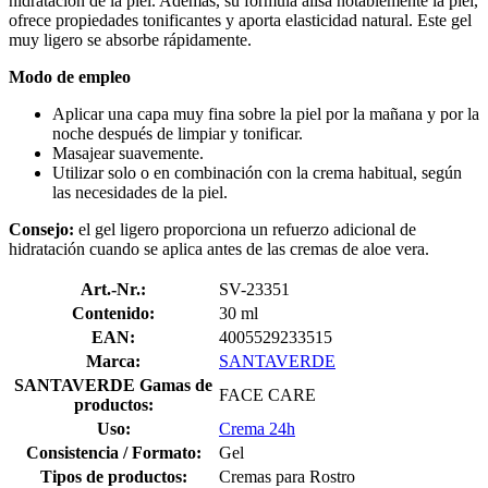
hidratación de la piel. Además, su fórmula alisa notablemente la piel,
ofrece propiedades tonificantes y aporta elasticidad natural. Este gel
muy ligero se absorbe rápidamente.
Modo de empleo
Aplicar una capa muy fina sobre la piel por la mañana y por la
noche después de limpiar y tonificar.
Masajear suavemente.
Utilizar solo o en combinación con la crema habitual, según
las necesidades de la piel.
Consejo:
el gel ligero proporciona un refuerzo adicional de
hidratación cuando se aplica antes de las cremas de aloe vera.
Art.-Nr.:
SV-23351
Contenido:
30 ml
EAN:
4005529233515
Marca:
SANTAVERDE
SANTAVERDE Gamas de
FACE CARE
productos:
Uso:
Crema 24h
Consistencia / Formato:
Gel
Tipos de productos:
Cremas para Rostro