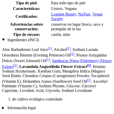
Tipo de piel:
Para todo tipo de piel
Características:
Unisex, Vegano
Leaping Bunny
,
NaTrue
,
Vegan
Certificados:
Society
Advertencias sobre
conservar en lugar fresco, seco y
conservación:
protegido de la luz
Tipo de envase:
cartón, tubo
Ingredientes (INCI)
[1]
[1]
Aloe Barbadensis Leaf Juice
, Alcohol
, Sodium Lactate,
[1]
Oenothera Biennis (Evening Primrose) Oil
, Prunus Amygdalus
[1]
Dulcis (Sweet Almond) Oil
,
Sambucus Nigra (Elderberry) Flower
[1]
[1]
Extract
,
Lavandula Angustifolia Flower Extract
, Betaine,
Sodium Hyaluronate, Xanthan Gum, Mangifera Indica (Magno)
Seed Butter, Chondrus Crispus (Carrageenan) Powder, Tocopherol
[1]
(Vitamin E), Helianthus Annus (Sunflower) Seed Oil
, Ascorbyl
Palmitate (Vitamin C), Sodium Phytate, Glucose, Glyceryl
Caprylate, Levulinic Acid, Glycerin, Sodium Levulinate
de cultivo ecológico controlado
Información legal