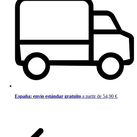
España: envío estándar gratuito
a partir de 54,90 €