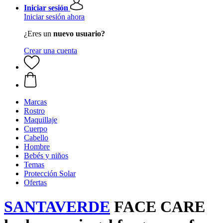
Iniciar sesión
Iniciar sesión ahora
¿Eres un
nuevo usuario?
Crear una cuenta
Marcas
Rostro
Maquillaje
Cuerpo
Cabello
Hombre
Bebés y niños
Temas
Protección Solar
Ofertas
SANTAVERDE
FACE CARE