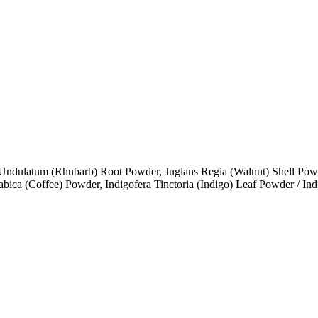
ndulatum (Rhubarb) Root Powder, Juglans Regia (Walnut) Shell Powde
ica (Coffee) Powder, Indigofera Tinctoria (Indigo) Leaf Powder / Indig