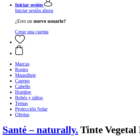
Iniciar sesión
Iniciar sesión ahora
¿Eres un
nuevo usuario?
Crear una cuenta
Marcas
Rostro
Maquillaje
Cuerpo
Cabello
Hombre
Bebés y niños
Temas
Protección Solar
Ofertas
Santé – naturally.
Tinte Vegetal