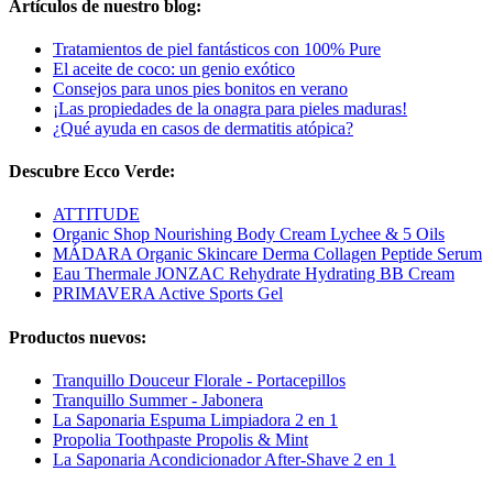
Artículos de nuestro blog:
Tratamientos de piel fantásticos con 100% Pure
El aceite de coco: un genio exótico
Consejos para unos pies bonitos en verano
¡Las propiedades de la onagra para pieles maduras!
¿Qué ayuda en casos de dermatitis atópica?
Descubre Ecco Verde:
ATTITUDE
Organic Shop Nourishing Body Cream Lychee & 5 Oils
MÁDARA Organic Skincare Derma Collagen Peptide Serum
Eau Thermale JONZAC Rehydrate Hydrating BB Cream
PRIMAVERA Active Sports Gel
Productos nuevos:
Tranquillo Douceur Florale - Portacepillos
Tranquillo Summer - Jabonera
La Saponaria Espuma Limpiadora 2 en 1
Propolia Toothpaste Propolis & Mint
La Saponaria Acondicionador After-Shave 2 en 1