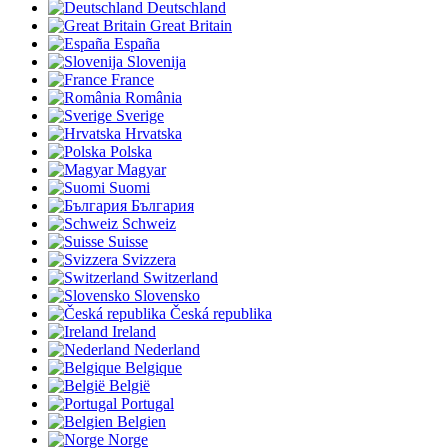
Deutschland
Great Britain
España
Slovenija
France
România
Sverige
Hrvatska
Polska
Magyar
Suomi
България
Schweiz
Suisse
Svizzera
Switzerland
Slovensko
Česká republika
Ireland
Nederland
Belgique
België
Portugal
Belgien
Norge