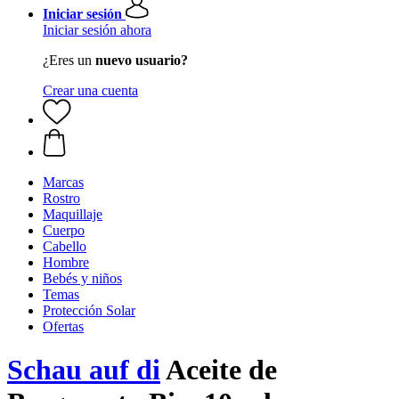
Iniciar sesión
Iniciar sesión ahora
¿Eres un
nuevo usuario?
Crear una cuenta
Marcas
Rostro
Maquillaje
Cuerpo
Cabello
Hombre
Bebés y niños
Temas
Protección Solar
Ofertas
Schau auf di
Aceite de