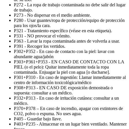
P272 - La ropa de trabajo contaminada no debe salir del lugar
de trabajo.
P273 - No dispersar en el medio ambiente.
P280 - Usar guantes/ropa de protección/equipo de protección
para los ojos/la cara.
P321 - Tratamiento específico (véase en esta etiqueta).
P331 - NO provocar el vómito.
P363 - Lavar la ropa contaminada antes de volverla a usar.
P391 - Recoger los vertidos.
P302+P352 - En caso de contacto con la piel: lavar con
abundante agua/jabón
P303+P361+P353 - EN CASO DE CONTACTO CON LA
PIEL (o el pelo): Quitar inmediatamente toda la ropa
contaminada. Enjuagar la piel con agua [o ducharse].
P301+P310 - En caso de ingestión: Llamar inmediatamente al
centro de información toxicológica/médico
P308+P313 - EN CASO DE exposición demostrada o
supuesta: consultar a un médico.
P332+P313 - En caso de irritación cutánea: consultar a un
médico.
P370+P378 – En caso de incendio, apagar con extintores de
CO2, polvo o espuma. No uses agua.
P405 - Guardar bajo llave.
P403+P235 - Almacenar en un lugar bien ventilado. Mantener