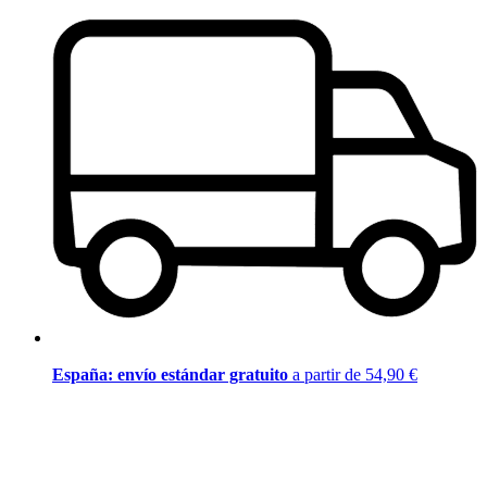
España: envío estándar gratuito
a partir de 54,90 €