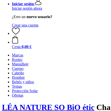
Iniciar sesión
Iniciar sesión ahora
¿Eres un
nuevo usuario?
Crear una cuenta
Cesta
0,00 €
Marcas
Rostro
Maquillaje
Cuerpo
Cabello
Hombre
Bebés y niños
Temas
Protección Solar
Ofertas
LÉA NATURE SO BiO étic
Cham