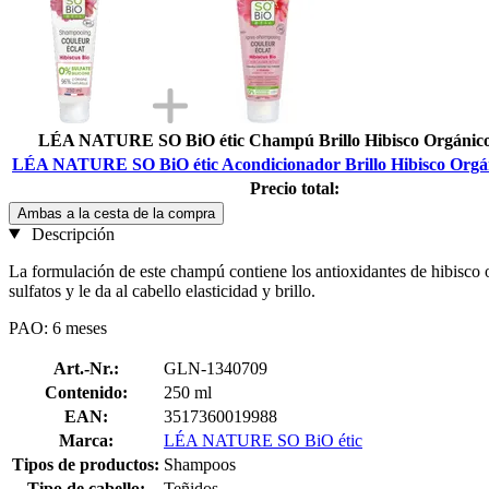
LÉA NATURE SO BiO étic Champú Brillo Hibisco Orgánico
LÉA NATURE SO BiO étic Acondicionador Brillo Hibisco Orgán
Precio total:
Ambas a la cesta de la compra
Descripción
La formulación de este champú contiene los antioxidantes de hibisco o
sulfatos y le da al cabello elasticidad y brillo.
PAO: 6 meses
Art.-Nr.:
GLN-1340709
Contenido:
250 ml
EAN:
3517360019988
Marca:
LÉA NATURE SO BiO étic
Tipos de productos:
Shampoos
Tipo de cabello:
Teñidos