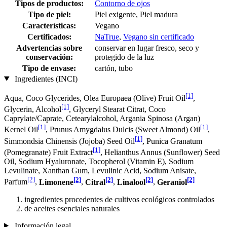
Tipos de productos:
Contorno de ojos
Tipo de piel:
Piel exigente, Piel madura
Características:
Vegano
Certificados:
NaTrue
,
Vegano sin certificado
Advertencias sobre
conservar en lugar fresco, seco y
conservación:
protegido de la luz
Tipo de envase:
cartón, tubo
Ingredientes (INCI)
[1]
Aqua, Coco Glycerides, Olea Europaea (Olive) Fruit Oil
,
[1]
Glycerin, Alcohol
, Glyceryl Stearat Citrat, Coco
Caprylate/Caprate, Cetearylalcohol, Argania Spinosa (Argan)
[1]
[1]
Kernel Oil
, Prunus Amygdalus Dulcis (Sweet Almond) Oil
,
[1]
Simmondsia Chinensis (Jojoba) Seed Oil
, Punica Granatum
[1]
(Pomegranate) Fruit Extract
, Helianthus Annus (Sunflower) Seed
Oil, Sodium Hyaluronate, Tocopherol (Vitamin E), Sodium
Levulinate, Xanthan Gum, Levulinic Acid, Sodium Anisate,
[2]
[2]
[2]
[2]
[2]
Parfum
,
Limonene
,
Citral
,
Linalool
,
Geraniol
ingredientes procedentes de cultivos ecológicos controlados
de aceites esenciales naturales
Información legal