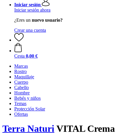
Iniciar sesión
Iniciar sesión ahora
¿Eres un
nuevo usuario?
Crear una cuenta
Cesta
0,00 €
Marcas
Rostro
Maquillaje
Cuerpo
Cabello
Hombre
Bebés y niños
Temas
Protección Solar
Ofertas
Terra Naturi
VITAL Crema