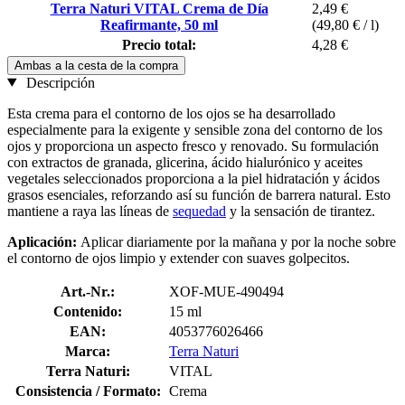
Terra Naturi VITAL Crema de Día
2,49 €
Reafirmante, 50 ml
(49,80 € / l)
Precio total:
4,28 €
Ambas a la cesta de la compra
Descripción
Esta crema para el contorno de los ojos se ha desarrollado
especialmente para la exigente y sensible zona del contorno de los
ojos y proporciona un aspecto fresco y renovado. Su formulación
con extractos de granada, glicerina, ácido hialurónico y aceites
vegetales seleccionados proporciona a la piel hidratación y ácidos
grasos esenciales, reforzando así su función de barrera natural. Esto
mantiene a raya las líneas de
sequedad
y la sensación de tirantez.
Aplicación:
Aplicar diariamente por la mañana y por la noche sobre
el contorno de ojos limpio y extender con suaves golpecitos.
Art.-Nr.:
XOF-MUE-490494
Contenido:
15 ml
EAN:
4053776026466
Marca:
Terra Naturi
Terra Naturi:
VITAL
Consistencia / Formato:
Crema